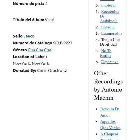
Número de pista
4
Implorar
6.
Recuerdos
1.
De
Título del álbum
Viva!
Andalucía
Envidia
2.
Enamorados
3.
Sello
Seeco
Tengo Una
4.
Numero de Catalogo
SCLP-9222
Debilidad
Género
Cha Cha Cha
No Te
5.
Burles
Location of Label:
Esperanza
6.
New York, New York
Donated By:
Chris Strachwitz
Other
Recordings
by Antonio
Machin
Desvelo De
Amor
Aquellos
Ojos Verdes
A Chapear