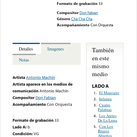
Formato de grabación
33
Compositor
Don Fabian
Género
Cha Cha Cha
Acompañamiento
Con Orquesta
También
Detalles
Imagenes
en este
Notas
mismo
medio
Artista
Antonio Machin
Artista aparece en los medios de
LADO A
comunicación
Antonio Machin
El Manisero
1.
Compositor
Don Fabian
Infamia
2.
Acompañamiento
Con Orquesta
Cuatro
3.
Palabras
Los Aretes
4.
Formato de grabación
33
De La Luna
Con Los
Lado A:
b
5.
Brazos
Condición:
VG
Abiertos