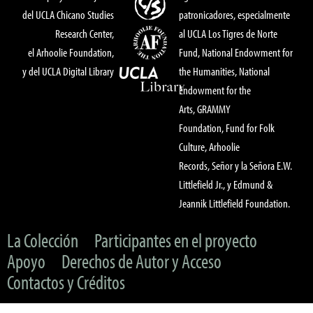
del UCLA Chicano Studies
patronicadores, especialmente
Research Center,
al UCLA Los Tigres de Norte
el Arhoolie Foundation,
Fund, National Endowment for
y del UCLA Digital Library
the Humanities, National
Endowment for the
Arts, GRAMMY
Foundation, Fund for Folk
Culture, Arhoolie
Records, Señor y la Señora E.W.
Littlefield Jr., y Edmund &
Jeannik Littlefield Foundation.
La Colección
Participantes en el proyecto
Apoyo
Derechos de Autor y Acceso
Contactos y Créditos