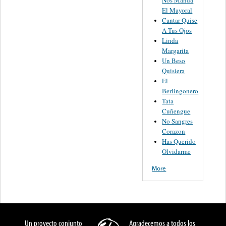
Nos Manda
El Mayoral
Cantar Quise
A Tus Ojos
Linda
Margarita
Un Beso
Quisiera
El
Berlingonero
Tata
Cuñengue
No Sangres
Corazon
Has Querido
Olvidarme
More
Un proyecto conjunto
Agradecemos a todos los