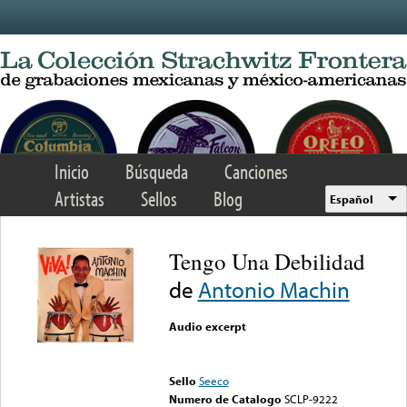
Skip to main content
Inicio
Búsqueda
Canciones
Artistas
Sellos
Blog
Español
Tengo Una Debilidad
de
Antonio Machin
Audio excerpt
Error loading media: File
could not be played
Sello
Seeco
Numero de Catalogo
SCLP-9222