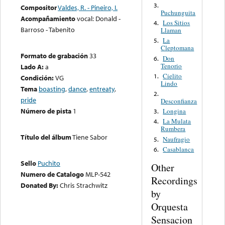
3.
Compositor
Valdes, R. - Pineiro, I.
Puchunguita
Acompañamiento
vocal: Donald -
Los Sitios
4.
Barroso - Tabenito
Llaman
La
5.
Cleptomana
Formato de grabación
33
Don
6.
Tenorio
Lado A:
a
Cielito
1.
Condición:
VG
Lindo
Tema
boasting
,
dance
,
entreaty
,
2.
pride
Desconfianza
Número de pista
1
Longina
3.
La Mulata
4.
Rumbera
Título del álbum
Tiene Sabor
Naufragio
5.
Casablanca
6.
Sello
Puchito
Other
Numero de Catalogo
MLP-542
Recordings
Donated By:
Chris Strachwitz
by
Orquesta
Sensacion