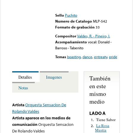
Error loading media: File
could not be played
Sello
Puchito
Numero de Catalogo
MLP-542
Formato de grabación
33
Compositor
Valdes, R. - Pineiro, I.
Acompañamiento
vocal: Donald -
Barroso - Tabenito
Temas
boasting
,
dance
,
entreaty
,
pride
También
Detalles
Imagenes
en este
Notas
mismo
medio
Artista
Orquesta Sensacion De
Rolando Valdes
LADO A
Artista aparece en los medios de
Tiene Sabor
1.
comunicación
Orquesta Sensacion
La Rosa
2.
Mustia
De Rolando Valdes