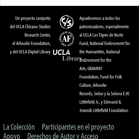
Un proyecto conjunto
Agradecemos a todos los
del UCLA Chicano Studies
patronicadores, especialmente
Research Center,
al UCLA Los Tigres de Norte
el Arhoolie Foundation,
Fund, National Endowment for
y del UCLA Digital Library
the Humanities, National
Endowment for the
Arts, GRAMMY
Foundation, Fund for Folk
Culture, Arhoolie
Records, Señor y la Señora E.W.
Littlefield Jr., y Edmund &
Jeannik Littlefield Foundation.
La Colección
Participantes en el proyecto
Apoyo
Derechos de Autor y Acceso