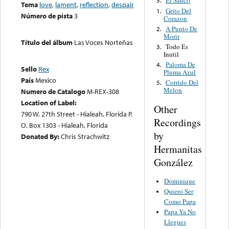
El Sauco
5.
Tema
love
,
lament
,
reflection
,
despair
Grito Del
1.
Número de pista
3
Corazon
A Punto De
2.
Morir
Título del álbum
Las Voces Norteñas
Todo Es
3.
Inutil
Paloma De
4.
Sello
Rex
Pluma Azul
País
Mexico
Corrido Del
5.
Melon
Numero de Catalogo
M-REX-308
Location of Label:
Other
790 W. 27th Street - Hialeah, Florida P.
Recordings
O. Box 1303 - Hialeah, Florida
by
Donated By:
Chris Strachwitz
Hermanitas
González
Dominique
Quiero Ser
Como Papa
Papa Ya No
Llegues