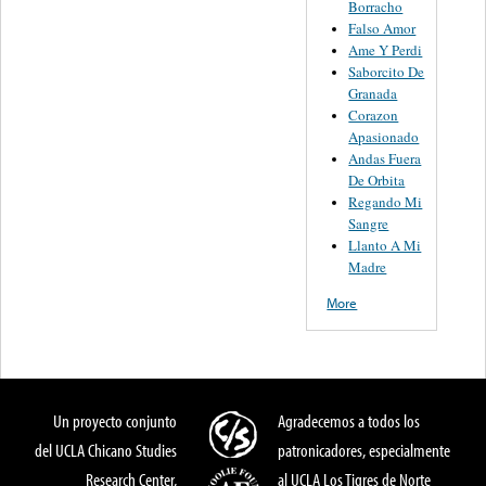
Borracho
Falso Amor
Ame Y Perdi
Saborcito De
Granada
Corazon
Apasionado
Andas Fuera
De Orbita
Regando Mi
Sangre
Llanto A Mi
Madre
More
Un proyecto conjunto
Agradecemos a todos los
del UCLA Chicano Studies
patronicadores, especialmente
Research Center,
al UCLA Los Tigres de Norte