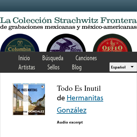
Skip to main content
Inicio
Búsqueda
Canciones
Artistas
Sellos
Blog
Español
Todo Es Inutil
de
Hermanitas
González
Audio excerpt
Error loading media: File
could not be played