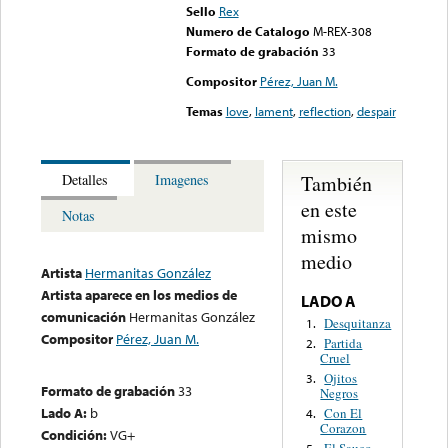
Sello
Rex
Numero de Catalogo
M-REX-308
Formato de grabación
33
Compositor
Pérez, Juan M.
Temas
love
,
lament
,
reflection
,
despair
También
Detalles
Imagenes
en este
Notas
mismo
medio
Artista
Hermanitas González
Artista aparece en los medios de
LADO A
comunicación
Hermanitas González
Desquitanza
1.
Compositor
Pérez, Juan M.
Partida
2.
Cruel
Ojitos
3.
Formato de grabación
33
Negros
Lado A:
b
Con El
4.
Corazon
Condición:
VG+