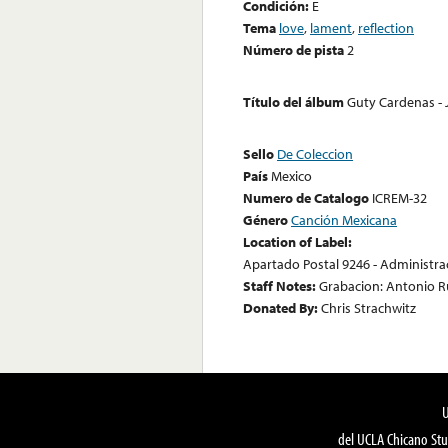
Condición:
E
Tema
love
,
lament
,
reflection
Número de pista
2
Título del álbum
Guty Cardenas - 
Sello
De Coleccion
País
Mexico
Numero de Catalogo
ICREM-32
Género
Canción Mexicana
Location of Label:
Apartado Postal 9246 - Administrac
Staff Notes:
Grabacion: Antonio Ru
Donated By:
Chris Strachwitz
del UCLA Chicano Stu