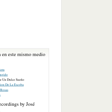
 en este mismo medio
iera
ngido
e Un Dulce Sueño
ion De La Escoba
 Rosas
a
ecordings by José
e