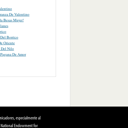
lentino
anza De Valentino
a Besas Mujer!
lanes
rrico
Del Borrico
e Oriente
s Del Nilo
 Pagana De Amor
nicadores, especialmente al
, National Endowment for