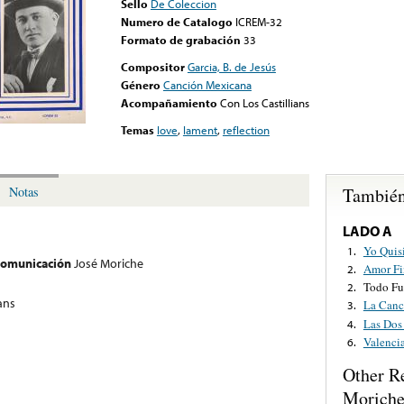
Sello
De Coleccion
Numero de Catalogo
ICREM-32
Formato de grabación
33
Compositor
Garcia, B. de Jesús
Género
Canción Mexicana
Acompañamiento
Con Los Castillians
Temas
love
,
lament
,
reflection
También
Notas
LADO A
Yo Quis
1.
 comunicación
José Moriche
Amor Fi
2.
Todo Fu
2.
ans
La Canc
3.
Las Dos
4.
Valenci
6.
Other R
Morich