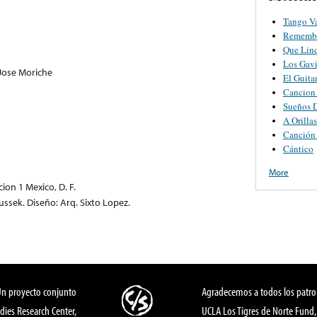
Tango Va
Remembr
Que Lind
Los Gavi
Jose Moriche
El Guita
Cancion 
Sueños D
A Orilla
Canción
Cántico
More
ion 1 Mexico, D. F.
ssek. Diseño: Arq. Sixto Lopez.
Un proyecto conjunto
Agradecemos a todos los patro
dies Research Center,
UCLA Los Tigres de Norte Fund