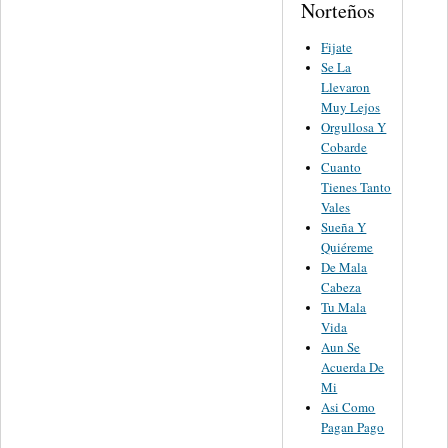
Norteños
Fijate
Se La
Llevaron
Muy Lejos
Orgullosa Y
Cobarde
Cuanto
Tienes Tanto
Vales
Sueña Y
Quiéreme
De Mala
Cabeza
Tu Mala
Vida
Aun Se
Acuerda De
Mi
Asi Como
Pagan Pago