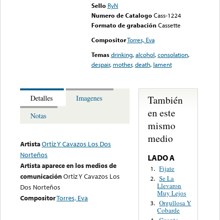
Sello
RyN
Numero de Catalogo
Cass-1224
Formato de grabación
Cassette
Compositor
Torres, Eva
Temas
drinking
,
alcohol
,
consolation
,
despair
,
mother
,
death
,
lament
También
Detalles
Imagenes
en este
Notas
mismo
medio
Artista
Ortiz Y Cavazos Los Dos
Norteños
LADO A
Artista aparece en los medios de
Fijate
1.
comunicación
Ortiz Y Cavazos Los
Se La
2.
Llevaron
Dos Norteños
Muy Lejos
Compositor
Torres, Eva
Orgullosa Y
3.
Cobarde