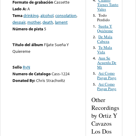
Cuanto
4.
Formato de grabación
Cassette
Tienes Tanto
Lado A:
A
Vales
Tema
drinking
,
alcohol
,
consolation
,
Todo
5.
Perdido
despair
,
mother
,
death
,
lament
Sueña Y
1.
Número de pista
5
Quiéreme
De Mala
2.
Cabeza
Título del álbum
Fijate Sueña Y
Tu Mala
3.
Quiereme
Vida
Aun Se
4.
Acuerda De
Sello
RyN
Mi
Asi Como
Numero de Catalogo
Cass-1224
5.
Pagan Pago
Donated By:
Chris Strachwitz
Asi Como
5.
Pagan Pago
Other
Recordings
by Ortiz Y
Cavazos
Los Dos