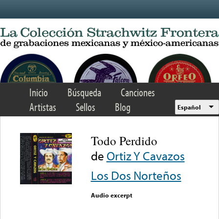
Skip to main content
Inicio
Búsqueda
Canciones
Artistas
Sellos
Blog
Español
Todo Perdido
de
Ortiz Y Cavazos
Los Dos Norteños
Audio excerpt
Error loading media: File
could not be played