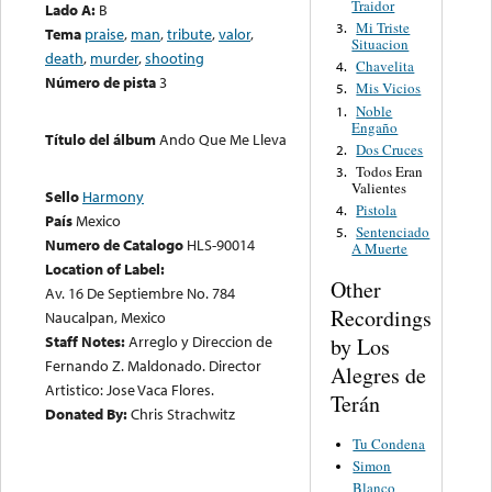
Traidor
Lado A:
B
Mi Triste
3.
Tema
praise
,
man
,
tribute
,
valor
,
Situacion
death
,
murder
,
shooting
Chavelita
4.
Número de pista
3
Mis Vicios
5.
Noble
1.
Engaño
Título del álbum
Ando Que Me Lleva
Dos Cruces
2.
Todos Eran
3.
Valientes
Sello
Harmony
Pistola
4.
País
Mexico
Sentenciado
5.
Numero de Catalogo
HLS-90014
A Muerte
Location of Label:
Other
Av. 16 De Septiembre No. 784
Recordings
Naucalpan, Mexico
Staff Notes:
Arreglo y Direccion de
by Los
Fernando Z. Maldonado. Director
Alegres de
Artistico: Jose Vaca Flores.
Terán
Donated By:
Chris Strachwitz
Tu Condena
Simon
Blanco