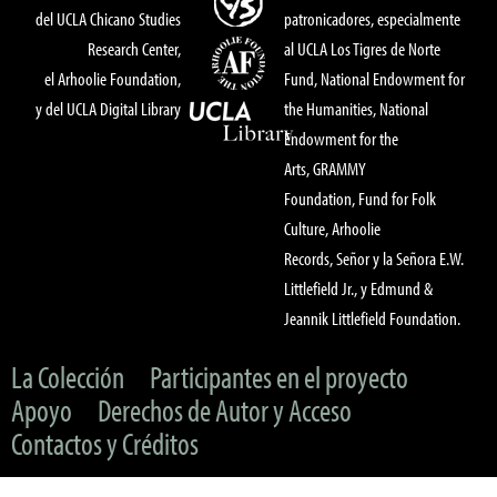
del UCLA Chicano Studies
patronicadores, especialmente
Research Center,
al UCLA Los Tigres de Norte
el Arhoolie Foundation,
Fund, National Endowment for
y del UCLA Digital Library
the Humanities, National
Endowment for the
Arts, GRAMMY
Foundation, Fund for Folk
Culture, Arhoolie
Records, Señor y la Señora E.W.
Littlefield Jr., y Edmund &
Jeannik Littlefield Foundation.
La Colección
Participantes en el proyecto
Apoyo
Derechos de Autor y Acceso
Contactos y Créditos