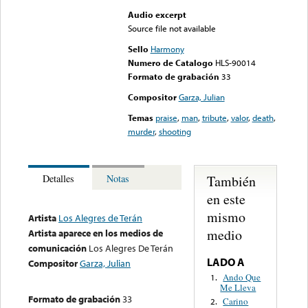
Audio excerpt
Source file not available
Sello
Harmony
Numero de Catalogo
HLS-90014
Formato de grabación
33
Compositor
Garza, Julian
Temas
praise
,
man
,
tribute
,
valor
,
death
,
murder
,
shooting
También
Detalles
Notas
en este
mismo
Artista
Los Alegres de Terán
medio
Artista aparece en los medios de
comunicación
Los Alegres De Terán
LADO A
Compositor
Garza, Julian
Ando Que
1.
Me Lleva
Formato de grabación
33
Carino
2.