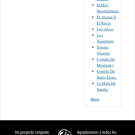
El Hijo
Desobediente
El Alazán Y
El Rocio
Luz Arcos
Los
Tequileros
Sonora
Querida
Corrido De
Monterrey
Corrido De
Santa Elena
La Mata De
Sandia
More
Un proyecto conjunto
Agradecemos a todos los