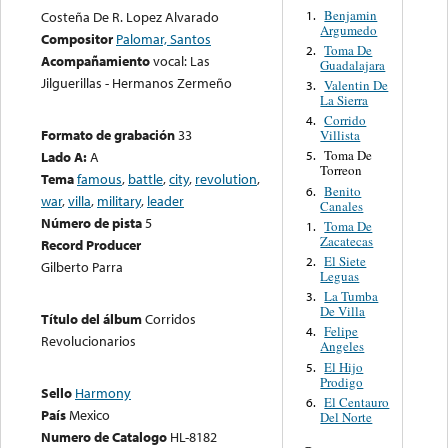
Benjamin
1.
Costeña De R. Lopez Alvarado
Argumedo
Compositor
Palomar, Santos
Toma De
2.
Acompañamiento
vocal: Las
Guadalajara
Jilguerillas - Hermanos Zermeño
Valentin De
3.
La Sierra
Corrido
4.
Formato de grabación
33
Villista
Toma De
Lado A:
A
5.
Torreon
Tema
famous
,
battle
,
city
,
revolution
,
Benito
6.
war
,
villa
,
military
,
leader
Canales
Número de pista
5
Toma De
1.
Zacatecas
Record Producer
El Siete
2.
Gilberto Parra
Leguas
La Tumba
3.
De Villa
Título del álbum
Corridos
Felipe
4.
Revolucionarios
Angeles
El Hijo
5.
Prodigo
Sello
Harmony
El Centauro
6.
País
Mexico
Del Norte
Numero de Catalogo
HL-8182