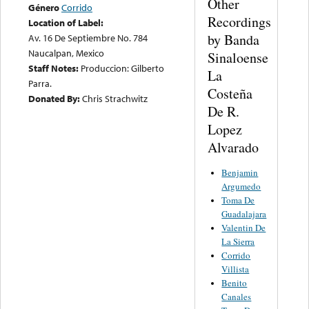
Other
Género
Corrido
Recordings
Location of Label:
by Banda
Av. 16 De Septiembre No. 784
Naucalpan, Mexico
Sinaloense
Staff Notes:
Produccion: Gilberto
La
Parra.
Costeña
Donated By:
Chris Strachwitz
De R.
Lopez
Alvarado
Benjamin
Argumedo
Toma De
Guadalajara
Valentin De
La Sierra
Corrido
Villista
Benito
Canales