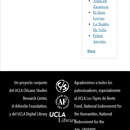
Toma De
Zacatecas
El Siete
Leguas
La Tumba
De Villa
Felipe
Angeles
More
Un proyecto conjunto
Agradecemos a todos los
del UCLA Chicano Studies
patronicadores, especialmente
Research Center,
al UCLA Los Tigres de Norte
el Arhoolie Foundation,
Fund, National Endowment for
y del UCLA Digital Library
the Humanities, National
Endowment for the
Arts, GRAMMY