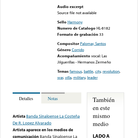
Audio excerpt
Source file not available
Sello
Harmony
Numero de Catalogo
HL-8182
Formato de grabación
33
Compositor
Palomar, Santos
Género
Corrido
Acompañamiento
vocal: Las
Jilguerillas - Hermanos Zermeño
Temas
famous
,
battle
,
city
,
revolution
,
war
,
villa
,
military
,
leader
También
Detalles
Notas
en este
mismo
Artista
Banda Sinaloense La Costeña
medio
De R. Lopez Alvarado
Artista aparece en los medios de
LADO A
comunicación
Banda Sinaloense La