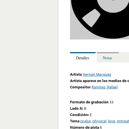
Detalles
Notas
Artista
Hernan Marquez
Artista aparece en los medios de
Compositor
Ramírez, Rafael
Formato de grabación
33
Lado A:
B
Condición:
E
Tema
praise
,
physical
,
love
,
entrea
Número de pista
6