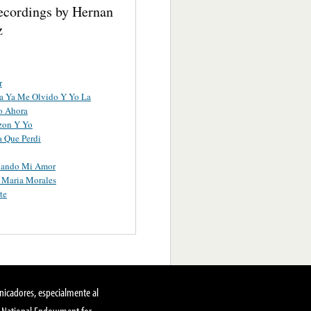
ecordings by Hernan
z
r
lla Ya Me Olvido Y Yo La
o Ahora
zon Y Yo
a Que Perdi
uando Mi Amor
 Maria Morales
te
nicadores, especialmente al
, National Endowment for