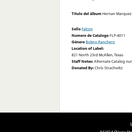
Título del álbum
Hernan Marquez C
Sello
Falcon
Numero de Catalogo
FLP-4011
Género
Bolero Ranchero
Location of Label:
821 North 23rd McAllen, Texas
Staff Notes:
Alternate Catalog nu
Donated By:
Chris Strachwitz
del UCLA Chicano Stu