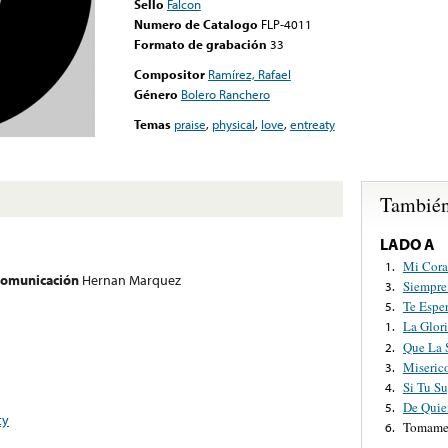
Sello
Falcon
Numero de Catalogo
FLP-4011
Formato de grabación
33
Compositor
Ramírez, Rafael
Género
Bolero Ranchero
Temas
praise
,
physical
,
love
,
entreaty
También
LADO A
Mi Cora
1.
 comunicación
Hernan Marquez
Siempre
3.
Te Espe
5.
La Glori
1.
Que La 
2.
Miseric
3.
Si Tu Su
4.
De Quie
5.
ty
Tomame 
6.