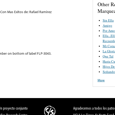
Other R
Marque
on Mas Exitos de: Rafael Ramirez
Sin Ella
Amigo
Por Amo
Ella...E
Recuerd
Mi Cora
La Glori
mber on bottom of label FLP-3043.
Que Tal
Hasta C
Hijos De
Soñando
More
Un proyecto conjunto
Agradecemos a todos los patro
dies Research Center,
UCLA Los Tigres de Norte Fund