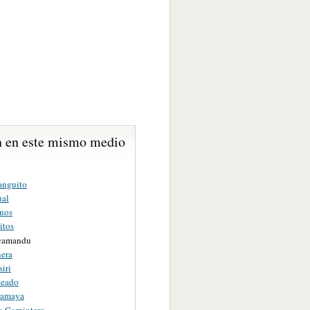
 en este mismo medio
anguito
ual
nos
itos
camandu
nera
siri
teado
camaya
o Carpintero