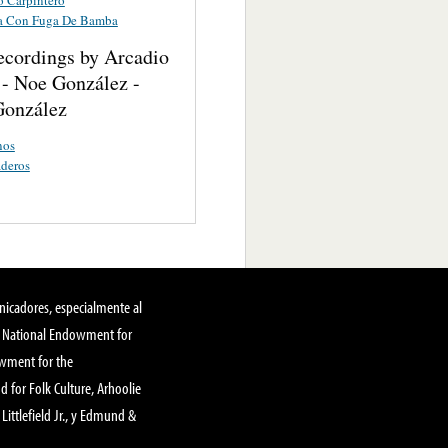
a Con Fuga De Bamba
ecordings by Arcadio
 - Noe González -
González
nos
deros
nicadores, especialmente al
, National Endowment for
owment for the
 for Folk Culture, Arhoolie
Littlefield Jr., y Edmund &