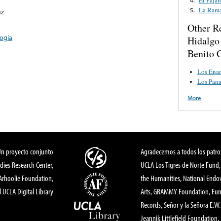
La Ram
5.
uz
Other R
ogia
Hidalgo
Benito 
Los Ena
Los Pana
More
Un proyecto conjunto
Agradecemos a todos los patro
dies Research Center,
UCLA Los Tigres de Norte Fund
 Arhoolie Foundation,
the Humanities, National End
l UCLA Digital Library
Arts, GRAMMY Foundation, Fund
Records, Señor y la Señora E.W. 
Jeannik Littlefield Foundation.