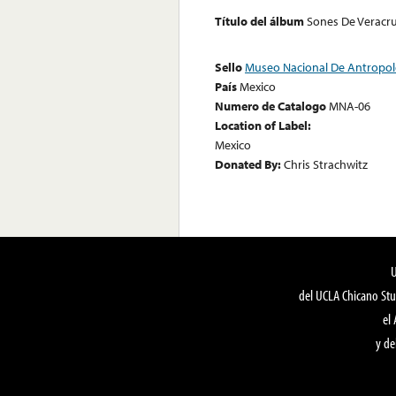
Título del álbum
Sones De Veracr
Sello
Museo Nacional De Antropol
País
Mexico
Numero de Catalogo
MNA-06
Location of Label:
Mexico
Donated By:
Chris Strachwitz
del UCLA Chicano Stu
el
y de