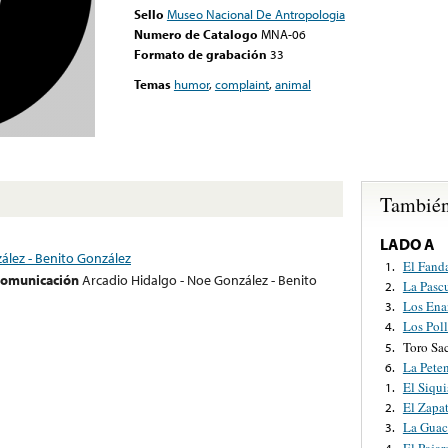
Sello
Museo Nacional De Antropologia
Numero de Catalogo
MNA-06
Formato de grabación
33
Temas
humor
,
complaint
,
animal
También
LADO A
ález - Benito González
El Fand
1.
 comunicación
Arcadio Hidalgo - Noe González - Benito
La Pasc
2.
Los Ena
3.
Los Poll
4.
Toro Sa
5.
La Pete
6.
El Siqui
1.
El Zapa
2.
La Gua
3.
El Pajar
4.