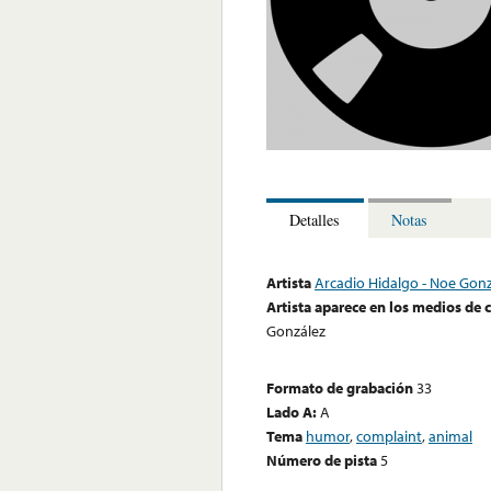
Detalles
Notas
Artista
Arcadio Hidalgo - Noe Gonz
Artista aparece en los medios de
González
Formato de grabación
33
Lado A:
A
Tema
humor
,
complaint
,
animal
Número de pista
5