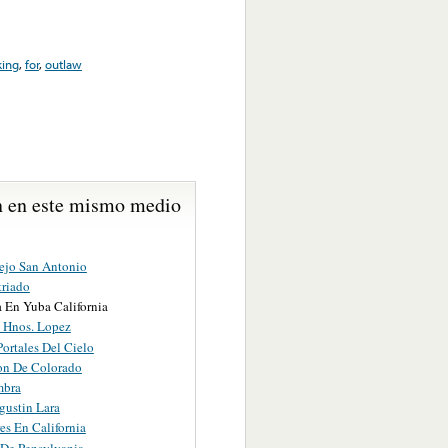
king
,
for
,
outlaw
 en este mismo medio
ejo San Antonio
triado
a En Yuba California
s Hnos. Lopez
ortales Del Cielo
ion De Colorado
mbra
gustin Lara
es En California
 De Pensylvania