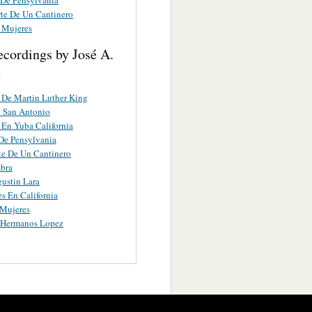
te De Un Cantinero
s Mujeres
ecordings by José A.
e
 De Martin Luther King
 San Antonio
 En Yuba California
De Pensylvania
e De Un Cantinero
bra
ustin Lara
s En California
 Mujeres
s Hermanos Lopez