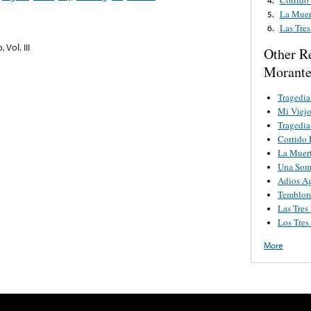
La Muer
5.
Las Tre
6.
 Vol. III
Other R
Morant
Tragedia
Mi Viejo
Tragedia
Corrido 
La Muert
Una Som
Adios Ag
Temblore
Las Tres
Los Tre
More