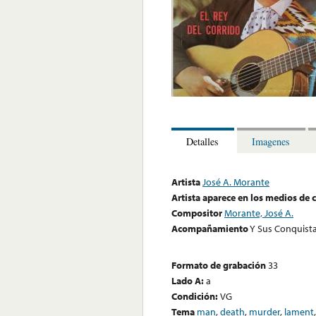
Detalles
Imagenes
Artista
José A. Morante
Artista aparece en los medios de
Compositor
Morante, José A.
Acompañamiento
Y Sus Conquist
Formato de grabación
33
Lado A:
a
Condición:
VG
Tema
man
,
death
,
murder
,
lament