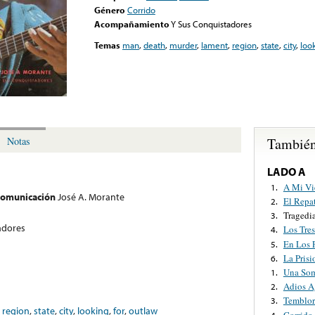
Género
Corrido
Acompañamiento
Y Sus Conquistadores
Temas
man
,
death
,
murder
,
lament
,
region
,
state
,
city
,
loo
También
Notas
LADO A
A Mi Vi
1.
 comunicación
José A. Morante
El Repa
2.
Tragedi
3.
adores
Los Tre
4.
En Los P
5.
La Pris
6.
Una So
1.
Adios A
2.
Temblor
3.
,
region
,
state
,
city
,
looking
,
for
,
outlaw
Corrido
4.