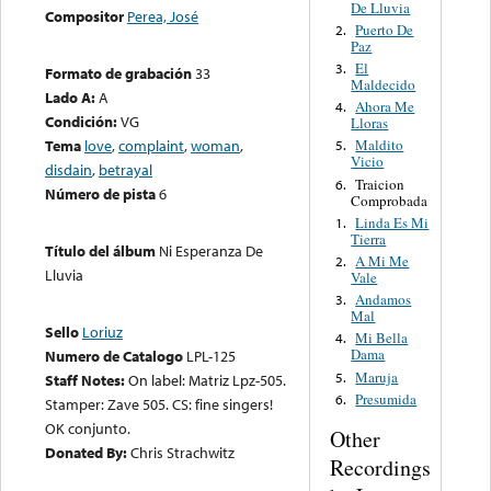
De Lluvia
Compositor
Perea, José
Puerto De
2.
Paz
El
3.
Formato de grabación
33
Maldecido
Lado A:
A
Ahora Me
4.
Condición:
VG
Lloras
Tema
love
,
complaint
,
woman
,
Maldito
5.
Vicio
disdain
,
betrayal
Traicion
6.
Número de pista
6
Comprobada
Linda Es Mi
1.
Tierra
Título del álbum
Ni Esperanza De
A Mi Me
2.
Lluvia
Vale
Andamos
3.
Mal
Sello
Loriuz
Mi Bella
4.
Dama
Numero de Catalogo
LPL-125
Maruja
5.
Staff Notes:
On label: Matriz Lpz-505.
Presumida
6.
Stamper: Zave 505. CS: fine singers!
OK conjunto.
Other
Donated By:
Chris Strachwitz
Recordings