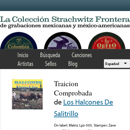
Skip to main content
Inicio
Búsqueda
Canciones
Artistas
Sellos
Blog
Español
Traicion
Comprobada
de
Los Halcones De
Salitrillo
On label: Matriz Lpz-505. Stamper: Zave