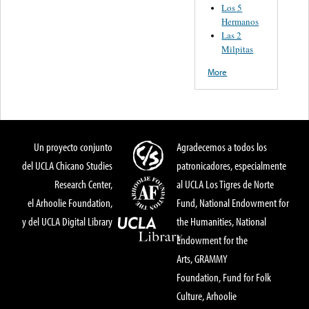
Los 5
Hermanos
Las 2
Milpitas
More
Un proyecto conjunto
Agradecemos a todos los
del UCLA Chicano Studies
patronicadores, especialmente
Research Center,
al UCLA Los Tigres de Norte
el Arhoolie Foundation,
Fund, National Endowment for
y del UCLA Digital Library
the Humanities, National
Endowment for the
Arts, GRAMMY
Foundation, Fund for Folk
Culture, Arhoolie