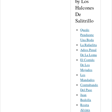
by Los
Halcones
De
Salitrillo
Quedo
Pendiente
Una Boda
La Rafaelita
Adios Penal
De La Loma
El Corrido
De Los
Mojados
Los
Mandados
Contrabando
Del Paso
Juan
Bedolla
Rosita
Alvires