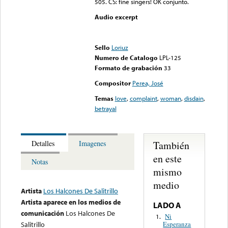
505. CS: fine singers! OK conjunto.
Audio excerpt
Error loading media: File
could not be played
Sello
Loriuz
Numero de Catalogo
LPL-125
Formato de grabación
33
Compositor
Perea, José
Temas
love
,
complaint
,
woman
,
disdain
,
betrayal
También
Detalles
Imagenes
en este
Notas
mismo
medio
Artista
Los Halcones De Salitrillo
Artista aparece en los medios de
LADO A
comunicación
Los Halcones De
Ni
1.
Esperanza
Salitrillo