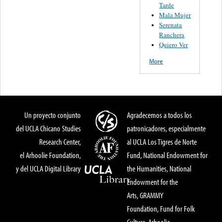
Tarde
Mala Mujer
Serenata
Ranchera
Quiero Ver
More
Un proyecto conjunto
Agradecemos a todos los
del UCLA Chicano Studies
patronicadores, especialmente
Research Center,
al UCLA Los Tigres de Norte
el Arhoolie Foundation,
Fund, National Endowment for
y del UCLA Digital Library
the Humanities, National
Endowment for the
Arts, GRAMMY
Foundation, Fund for Folk
Culture, Arhoolie