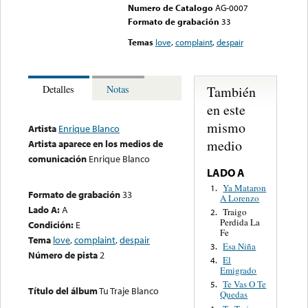
Numero de Catalogo
AG-0007
Formato de grabación
33
Temas
love
,
complaint
,
despair
También
Detalles
Notas
en este
mismo
Artista
Enrique Blanco
medio
Artista aparece en los medios de
comunicación
Enrique Blanco
LADO A
Ya Mataron
1.
Formato de grabación
33
A Lorenzo
Lado A:
A
Traigo
2.
Perdida La
Condición:
E
Fe
Tema
love
,
complaint
,
despair
Esa Niña
3.
Número de pista
2
El
4.
Emigrado
Te Vas O Te
5.
Título del álbum
Tu Traje Blanco
Quedas