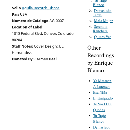
Tu Traje
1.
Blanco
Sello
Aguila Records Discos
Demasiado
2.
País
USA
Tarde
Numero de Catalogo
AG-0007
Mala Mujer
3.
Serenata
Location of Label:
4.
Ranchera
1015 Federal Blvd. Denver, Colorado
Quiero Ver
5.
80204
Staff Notes:
Cover Design: J. J.
Other
Hernandez.
Recordings
Donated By:
Carmen Beall
by Enrique
Blanco
Ya Mataron
A Lorenzo
Esa Niña
El Emigrado
Te Vas O Te
Quedas
Tu Traje
Blanco
Demasiado