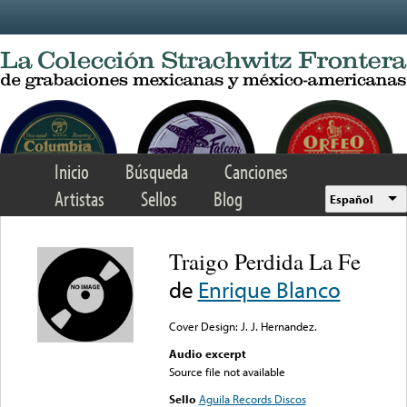
Skip to main content
Inicio
Búsqueda
Canciones
Artistas
Sellos
Blog
Español
Traigo Perdida La Fe
de
Enrique Blanco
Cover Design: J. J. Hernandez.
Audio excerpt
Source file not available
Sello
Aguila Records Discos