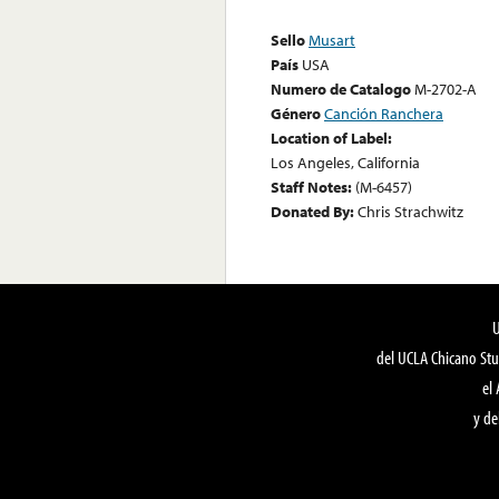
Sello
Musart
País
USA
Numero de Catalogo
M-2702-A
Género
Canción Ranchera
Location of Label:
Los Angeles, California
Staff Notes:
(M-6457)
Donated By:
Chris Strachwitz
del UCLA Chicano Stu
el
y de