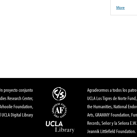
More
Un proyecto conjunto
Agradecemos a todos los patro
dies Research Center,
UCLA Los Tigres de Norte Fund
 Arhoolie Foundation,
the Humanities, National End
l UCLA Digital Library
Arts, GRAMMY Foundation, Fund
Records, Señor y la Señora E.W. 
Jeannik Littlefield Foundation.