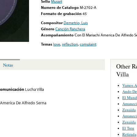
Sello
Musart
Numero de Catalogo
M-2702-A
Formato de grabación
45
Compositor
Demetrio, Luis
Género
Canción Ranchera
Acompañamiento
Con El Mariachi America De Alfredo S
Temas
love
,
reflection
,
complaint
Other R
Notas
Villa
Vamos A 
 comunicación
Lucha Villa
Ando De
El Mund
 America De Alfredo Serna
Amaneci
Zenaida
Amaneci
Zenaida
El Tren
Retirada