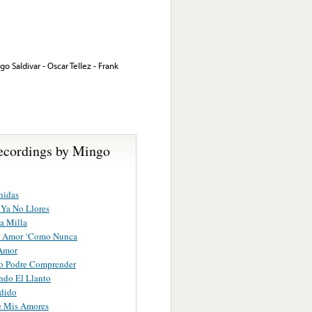
o Saldivar - Oscar Tellez - Frank
ecordings by Mingo
nidas
Ya No Llores
a Milla
 Amor ‘Como Nunca
 Amor
o Podre Comprender
ndo El Llanto
dido
e Mis Amores