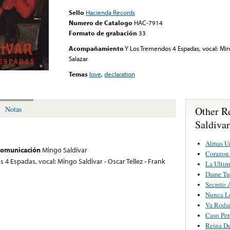
Sello
Hacienda Records
Numero de Catalogo
HAC-7914
Formato de grabación
33
Acompañamiento
Y Los Tremendos 4 Espadas, vocal: Ming
Salazar
Temas
love
,
declaration
Other R
Notas
Saldivar
Almas U
 comunicación
Mingo Saldivar
Corazon 
4 Espadas, vocal: Mingo Saldivar - Oscar Tellez - Frank
La Ultim
Dame Tu
Secreto
Nunca L
Va Roda
Caso Per
Reina D