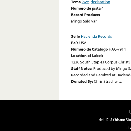
Tema
love
,
declaration
Número de pista
4
Record Producer
Mingo Saldivar
Sello
Hacienda Records
País
USA
Numero de Catalogo
HAC-7914
Location of Label:
1236 South Staples Corpus Christi,
Staff Notes:
Produced by Mingo Sal
Recorded and Remixed at Hacienda
Donated By:
Chris Strachwitz
del UCLA Chicano Stu
el