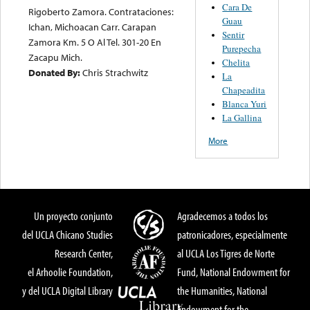
Cara De
Rigoberto Zamora. Contrataciones:
Guau
Ichan, Michoacan Carr. Carapan
Sentir
Zamora Km. 5 O Al Tel. 301-20 En
Purepecha
Zacapu Mich.
Chelita
Donated By:
Chris Strachwitz
La
Chapeadita
Blanca Yuri
La Gallina
More
Un proyecto conjunto
Agradecemos a todos los
del UCLA Chicano Studies
patronicadores, especialmente
Research Center,
al UCLA Los Tigres de Norte
el Arhoolie Foundation,
Fund, National Endowment for
y del UCLA Digital Library
the Humanities, National
Endowment for the