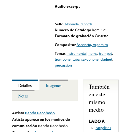
Audio excerpt
Error loading media: File
could not be played
Sello
Alborada Records
Numero de Catalogo
Kgm-121
Formato de grabación
Cassette
Compositor
Ascencio, Argemiro
Temas
instrumental
,
horns
,
trumpet
,
trombone
,
tuba
,
saxophone
,
clarinet
,
percussion
También
Detalles
Imagenes
en este
Notas
mismo
medio
Artista
Banda Recobedo
Artista aparece en los medios de
LADO A
comunicación
Banda Recobedo
Angelitos
1.