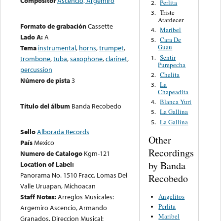
Compositor
Ascencio, Argemiro
Perlita
2.
Triste
3.
Atardecer
Formato de grabación
Cassette
Maribel
4.
Lado A:
A
Cara De
5.
Guau
Tema
instrumental
,
horns
,
trumpet
,
Sentir
1.
trombone
,
tuba
,
saxophone
,
clarinet
,
Purepecha
percussion
Chelita
2.
Número de pista
3
La
3.
Chapeadita
Blanca Yuri
4.
Título del álbum
Banda Recobedo
La Gallina
5.
La Gallina
5.
Sello
Alborada Records
Other
País
Mexico
Recordings
Numero de Catalogo
Kgm-121
by Banda
Location of Label:
Panorama No. 1510 Fracc. Lomas Del
Recobedo
Valle Uruapan, Michoacan
Angelitos
Staff Notes:
Arreglos Musicales:
Perlita
Argemiro Ascencio, Armando
Maribel
Granados. Direccion Musical: