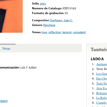
Sello
Joey
Numero de Catalogo
JOEY-3162
Formato de grabación
33
Compositor
Quiñones, Juan C.
Género
Ranchera
Temas
love
,
reflection
,
lament
,
complaint
También
Notas
LADO A
Andamos
1.
 comunicación
Luis Y Julian
Triste 
2.
Los Gira
3.
Eres Org
4.
Todo Pa
5.
Alza Es
1.
Reliqui
2.
La Rubi
3.
laint
Cuando 
4.