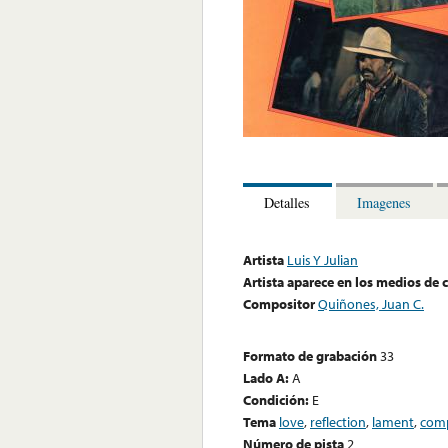
Detalles
Imagenes
Artista
Luis Y Julian
Artista aparece en los medios de
Compositor
Quiñones, Juan C.
Formato de grabación
33
Lado A:
A
Condición:
E
Tema
love
,
reflection
,
lament
,
comp
Número de pista
2