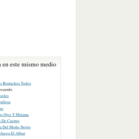
 en este mismo medio
 Borrachos Todos
Recuerdo
soles
ullosa
so
os Ojos Y Mirame
a De Cuerpo
a Del Moño Negro
Juega El Albur