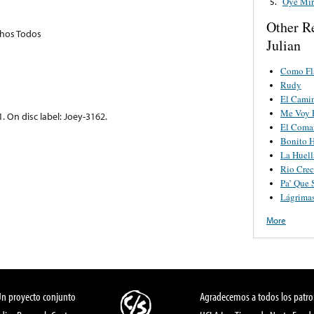
Oye Mir
5.
Other R
hos Todos
Julian
Como F
Rudy
El Cami
Me Voy 
. On disc label: Joey-3162.
El Coman
Bonito H
La Huell
Rio Crec
Pa’ Que 
Lágrimas
More
Un proyecto conjunto
Agradecemos a todos los patro