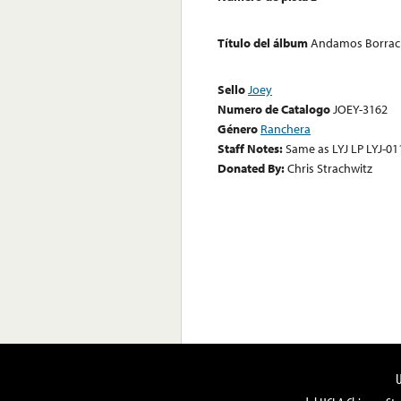
Título del álbum
Andamos Borrac
Sello
Joey
Numero de Catalogo
JOEY-3162
Género
Ranchera
Staff Notes:
Same as LYJ LP LYJ-011
Donated By:
Chris Strachwitz