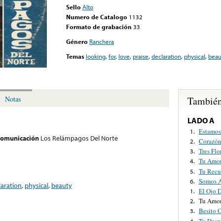
Sello
Alto
Numero de Catalogo
1132
Formato de grabación
33
Género
Ranchera
Temas
looking
,
for
,
love
,
praise
,
declaration
,
physical
,
beau
También
Notas
LADO A
Estamos
1.
 comunicación
Los Relámpagos Del Norte
Corazó
2.
Tres Flo
3.
Tu Amo
4.
Tu Recu
5.
Somos A
6.
laration
,
physical
,
beauty
El Ojo 
1.
Tu Amor
2.
Besito 
3.
Tu Desp
4.