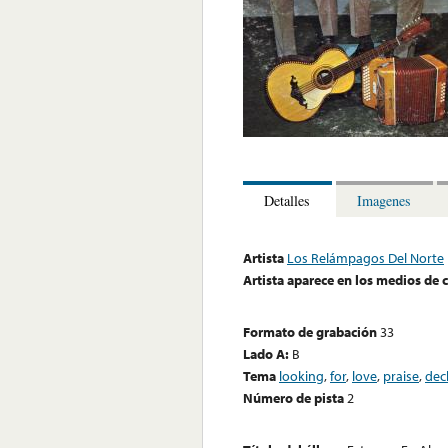
Detalles
Imagenes
Artista
Los Relámpagos Del Norte
Artista aparece en los medios de
Formato de grabación
33
Lado A:
B
Tema
looking
,
for
,
love
,
praise
,
dec
Número de pista
2