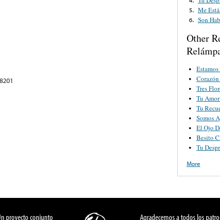
Me Está
5.
Son Hab
6.
Other R
Relámpa
Estamos
Corazón
78201
Tres Flor
Tu Amor
Tu Recu
Somos A
El Ojo D
Besito C
Tu Desp
More
Un proyecto conjunto
Agradecemos a todos los patro