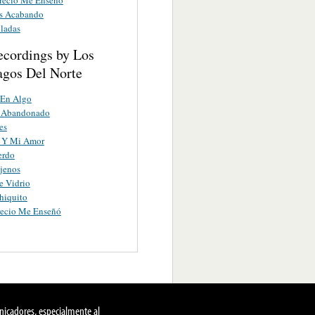
s Acabando
ladas
ecordings by Los
gos Del Norte
 En Algo
 Abandonado
es
 Y Mi Amor
erdo
jenos
e Vidrio
hiquito
recio Me Enseñó
nicadores, especialmente al