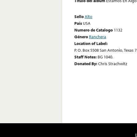
Título del álbum
Estamos En Algo
Sello
Alto
País
USA
Numero de Catalogo
1132
Género
Ranchera
Location of Label:
P. O. Box 5508 San Antonio, Texas 
Staff Notes:
BG 1040.
Donated By:
Chris Strachwitz