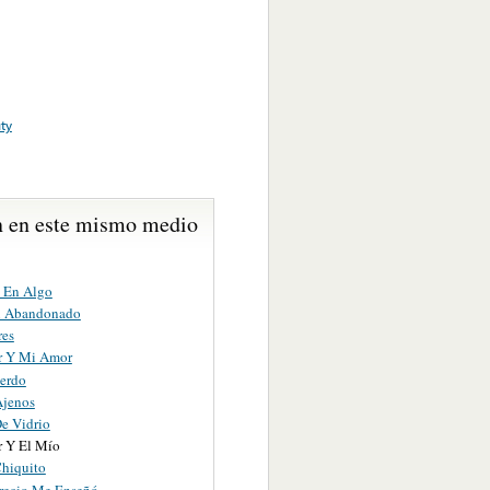
ty
 en este mismo medio
 En Algo
n Abandonado
res
r Y Mi Amor
erdo
jenos
De Vidrio
 Y El Mío
Chiquito
recio Me Enseñó