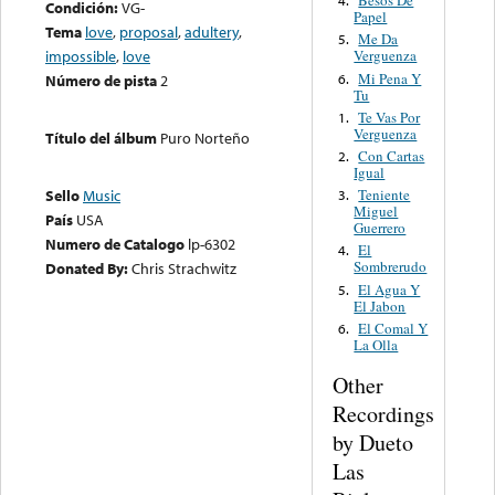
Besos De
4.
Condición:
VG-
Papel
Tema
love
,
proposal
,
adultery
,
Me Da
5.
impossible
,
love
Verguenza
Mi Pena Y
6.
Número de pista
2
Tu
Te Vas Por
1.
Verguenza
Título del álbum
Puro Norteño
Con Cartas
2.
Igual
Teniente
Sello
Music
3.
Miguel
País
USA
Guerrero
Numero de Catalogo
lp-6302
El
4.
Sombrerudo
Donated By:
Chris Strachwitz
El Agua Y
5.
El Jabon
El Comal Y
6.
La Olla
Other
Recordings
by Dueto
Las