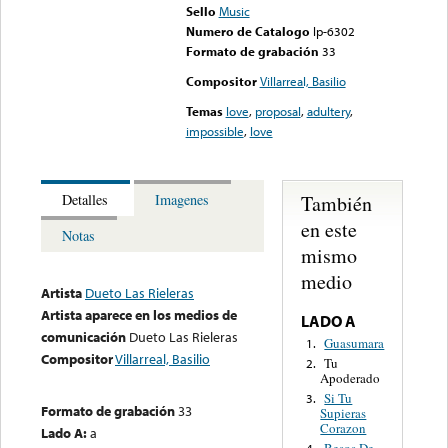
Sello
Music
Numero de Catalogo
lp-6302
Formato de grabación
33
Compositor
Villarreal, Basilio
Temas
love
,
proposal
,
adultery
,
impossible
,
love
También
Detalles
Imagenes
en este
Notas
mismo
medio
Artista
Dueto Las Rieleras
Artista aparece en los medios de
LADO A
comunicación
Dueto Las Rieleras
Guasumara
1.
Compositor
Villarreal, Basilio
Tu
2.
Apoderado
Si Tu
3.
Formato de grabación
33
Supieras
Corazon
Lado A:
a