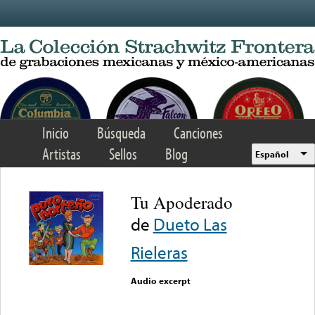
Skip to main content
Inicio
Búsqueda
Canciones
Artistas
Sellos
Blog
Español
Tu Apoderado
de
Dueto Las
Rieleras
Audio excerpt
Error loading media: File
could not be played