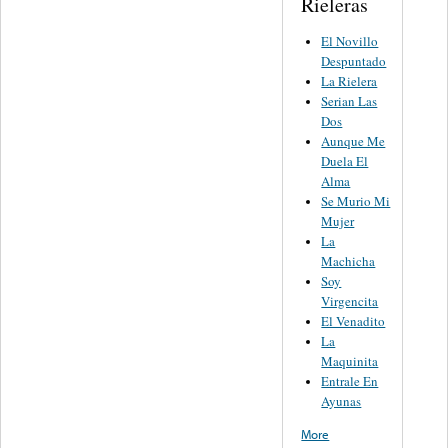
Rieleras
El Novillo
Despuntado
La Rielera
Serian Las
Dos
Aunque Me
Duela El
Alma
Se Murio Mi
Mujer
La
Machicha
Soy
Virgencita
El Venadito
La
Maquinita
Entrale En
Ayunas
More