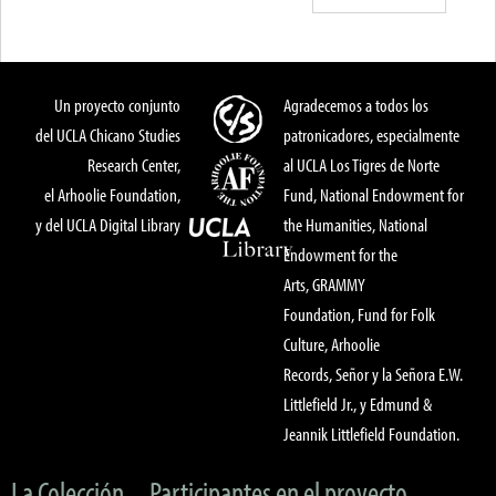
Un proyecto conjunto
Agradecemos a todos los
del UCLA Chicano Studies
patronicadores, especialmente
Research Center,
al UCLA Los Tigres de Norte
el Arhoolie Foundation,
Fund, National Endowment for
y del UCLA Digital Library
the Humanities, National
Endowment for the
Arts, GRAMMY
Foundation, Fund for Folk
Culture, Arhoolie
Records, Señor y la Señora E.W.
Littlefield Jr., y Edmund &
Jeannik Littlefield Foundation.
La Colección
Participantes en el proyecto