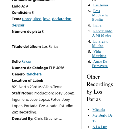
Ese Amor
4.
Lado A:
A
Eres
5.
Condición:
E
Muchacha
Tema
unrequited
,
love
,
declaration
,
Bonita
despair
Isabel
6.
Recordando
Número de pista
3
1.
A Mi Madre
Lo Siento
4.
Mucho
Título del álbum
Los Farias
Vida
5.
Marchita
Sello
Falcon
Amor De
6.
Primavera
Numero de Catalogo
FLP-4056
Género
Ranchera
Other
Location of Label:
Recordings
821 North 23rd McAllen, Texas
by Los
Staff Notes:
Produccion: Joey Lopez.
Farias
Ingeniero: Joey Lopez. Fotos: Joey
Lopez. Portada: Eze Jurado. Estudio:
Micaela
Zaz Recording.
Me Burlo De
Donated By:
Chris Strachwitz
Ti
A La Luz