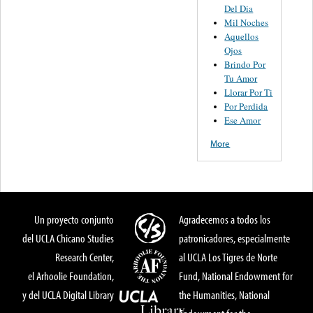
Del Dia
Mil Noches
Aquellos
Ojos
Brindo Por
Tu Amor
Llorar Por Ti
Por Perdida
Ese Amor
More
Un proyecto conjunto
Agradecemos a todos los
del UCLA Chicano Studies
patronicadores, especialmente
Research Center,
al UCLA Los Tigres de Norte
el Arhoolie Foundation,
Fund, National Endowment for
y del UCLA Digital Library
the Humanities, National