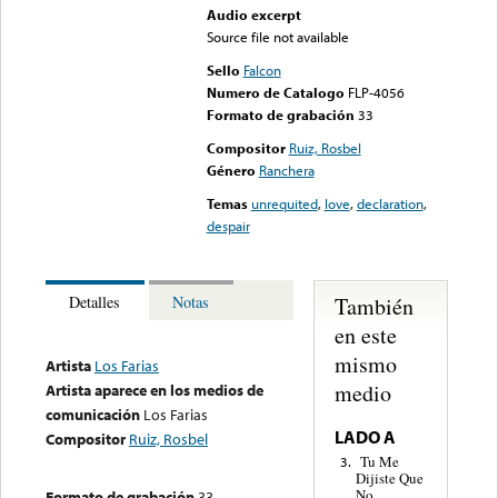
Audio excerpt
Source file not available
Sello
Falcon
Numero de Catalogo
FLP-4056
Formato de grabación
33
Compositor
Ruiz, Rosbel
Género
Ranchera
Temas
unrequited
,
love
,
declaration
,
despair
También
Detalles
Notas
en este
mismo
Artista
Los Farias
medio
Artista aparece en los medios de
comunicación
Los Farias
LADO A
Compositor
Ruiz, Rosbel
Tu Me
3.
Dijiste Que
No
Formato de grabación
33