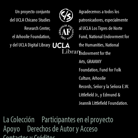
Un proyecto conjunto
Agradecemos a todos los
del UCLA Chicano Studies
patronicadores, especialmente
Research Center,
al UCLA Los Tigres de Norte
el Arhoolie Foundation,
Fund, National Endowment for
y del UCLA Digital Library
the Humanities, National
Endowment for the
Arts, GRAMMY
Foundation, Fund for Folk
Culture, Arhoolie
Records, Señor y la Señora E.W.
Littlefield Jr., y Edmund &
Jeannik Littlefield Foundation.
La Colección
Participantes en el proyecto
Apoyo
Derechos de Autor y Acceso
Contactos y Créditos