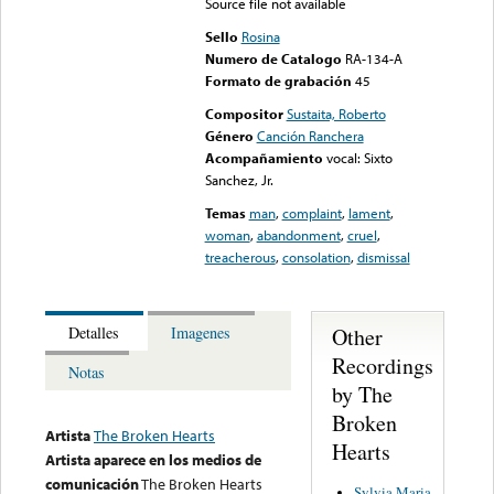
Source file not available
Sello
Rosina
Numero de Catalogo
RA-134-A
Formato de grabación
45
Compositor
Sustaita, Roberto
Género
Canción Ranchera
Acompañamiento
vocal: Sixto
Sanchez, Jr.
Temas
man
,
complaint
,
lament
,
woman
,
abandonment
,
cruel
,
treacherous
,
consolation
,
dismissal
Other
Detalles
Imagenes
Recordings
Notas
by The
Broken
Artista
The Broken Hearts
Hearts
Artista aparece en los medios de
comunicación
The Broken Hearts
Sylvia Maria