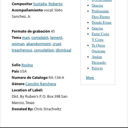
Compositor
Sustaita, Roberto
Gracias
Acompañamiento
vocal: Sixto
Perdoname
Sanchez, Jr.
Dios Eterno
Donde Estan
Gracias
Formato de grabación
45
Entre Copa
Tema
man
,
complaint
,
lament
,
Y Copa
woman
,
abandonment
,
cruel
,
Te Quise
treacherous
,
consolation
,
dismissal
Quereme
Andan
Diciendo
Sello
Rosina
Peligro
País
USA
Numero de Catalogo
RA-134-A
More
Género
Canción Ranchera
Location of Label:
Dist. By Ruben’s P. O. Box 398 San
Marcos, Texas
Donated By:
Chris Strachwitz