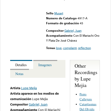
Error loading media: File
could not be played
Sello
Musart
Numero de Catalogo
4917-A
Formato de grabación
45
Compositor
Gabriel, Juan
Acompañamiento
Con El Mariachi Oro
Y Plata De José Chávez
Temas
love
,
complaint
,
reflection
Other
Detalles
Imagenes
Recordings
Notas
by Lupe
Mejia
Artista
Lupe Mejia
Artista aparece en los medios de
Perro
comunicación
Lupe Mejia
Callejero
Cataplasmas
Compositor
Gabriel, Juan
Del Olvido
Acompañamiento
Con El Mariachi