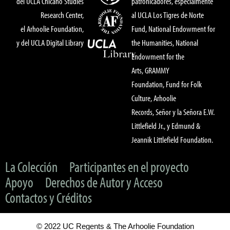
del UCLA Chicano Studies
patronicadores, especialmente
Research Center,
al UCLA Los Tigres de Norte
el Arhoolie Foundation,
Fund, National Endowment for
y del UCLA Digital Library
the Humanities, National
Endowment for the
Arts, GRAMMY
Foundation, Fund for Folk
Culture, Arhoolie
Records, Señor y la Señora E.W.
Littlefield Jr., y Edmund &
Jeannik Littlefield Foundation.
La Colección
Participantes en el proyecto
Apoyo
Derechos de Autor y Acceso
Contactos y Créditos
© 2022 UC Regents & The Arhoolie Foundation