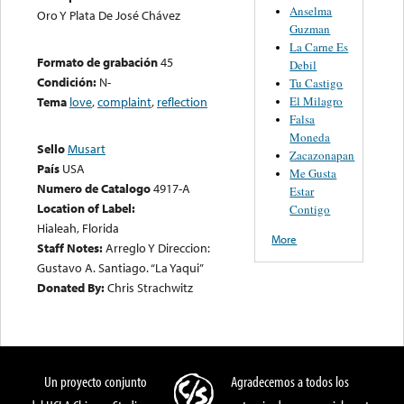
Anselma
Oro Y Plata De José Chávez
Guzman
La Carne Es
Formato de grabación
45
Debil
Condición:
N-
Tu Castigo
El Milagro
Tema
love
,
complaint
,
reflection
Falsa
Moneda
Sello
Musart
Zacazonapan
País
USA
Me Gusta
Numero de Catalogo
4917-A
Estar
Location of Label:
Contigo
Hialeah, Florida
More
Staff Notes:
Arreglo Y Direccion:
Gustavo A. Santiago. “La Yaqui”
Donated By:
Chris Strachwitz
Un proyecto conjunto
Agradecemos a todos los