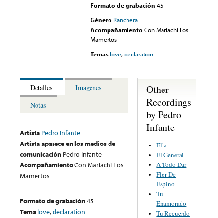
Formato de grabación
45
Género
Ranchera
Acompañamiento
Con Mariachi Los
Mamertos
Temas
love
,
declaration
Other
Detalles
Imagenes
Recordings
Notas
by Pedro
Infante
Artista
Pedro Infante
Artista aparece en los medios de
Ella
comunicación
Pedro Infante
El General
A Todo Dar
Acompañamiento
Con Mariachi Los
Flor De
Mamertos
Espino
Tu
Formato de grabación
45
Enamorado
Tema
love
,
declaration
Tu Recuerdo