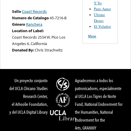
Y Yo
Puro Amor
Sello
Coast Records
Ultimo
Numero de Catalogo
45-7216-B
Deseo
Género
Ranchera
El Volador
Location of Label:
More
Coast Records 2534 W. Pico Los
Angeles 6, California
Donated By:
Chris Strachwitz
Un proyecto conjunto
Agradecemos a todos los
del UCLA Chicano Studies
patronicadores, especialmente
Research Center,
al UCLA Los Tigres de Norte
el Arhoolie Foundation,
Fund, National Endowment for
y del UCLA Digital Library
the Humanities, National
Endowment for the
Arts, GRAMMY