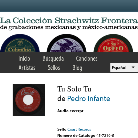
Skip to main content
Inicio
Búsqueda
Canciones
Artistas
Sellos
Blog
Español
Tu Solo Tu
de
Pedro Infante
Audio excerpt
Error loading media: File
could not be played
Sello
Coast Records
Numero de Catalogo
45-7216-B