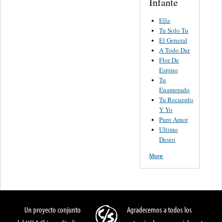
Infante
Ella
Tu Solo Tu
El General
A Todo Dar
Flor De
Espino
Tu
Enamorado
Tu Recuerdo
Y Yo
Puro Amor
Ultimo
Deseo
More
Un proyecto conjunto
Agradecemos a todos los