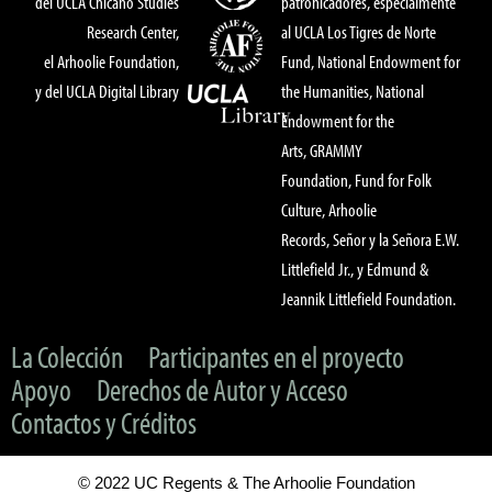
del UCLA Chicano Studies
patronicadores, especialmente
Research Center,
al UCLA Los Tigres de Norte
el Arhoolie Foundation,
Fund, National Endowment for
y del UCLA Digital Library
the Humanities, National
Endowment for the
Arts, GRAMMY
Foundation, Fund for Folk
Culture, Arhoolie
Records, Señor y la Señora E.W.
Littlefield Jr., y Edmund &
Jeannik Littlefield Foundation.
La Colección
Participantes en el proyecto
Apoyo
Derechos de Autor y Acceso
Contactos y Créditos
© 2022 UC Regents & The Arhoolie Foundation