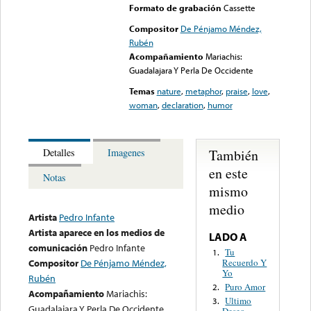
Formato de grabación
Cassette
Compositor
De Pénjamo Méndez,
Rubén
Acompañamiento
Mariachis:
Guadalajara Y Perla De Occidente
Temas
nature
,
metaphor
,
praise
,
love
,
woman
,
declaration
,
humor
También
Detalles
Imagenes
en este
Notas
mismo
medio
Artista
Pedro Infante
Artista aparece en los medios de
LADO A
comunicación
Pedro Infante
Tu
1.
Recuerdo Y
Compositor
De Pénjamo Méndez,
Yo
Rubén
Puro Amor
2.
Acompañamiento
Mariachis:
Ultimo
3.
Guadalajara Y Perla De Occidente