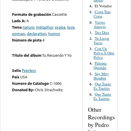
Deseo
El Volador
4.
Copa Tras
5.
Formato de grabación
Cassette
Copa
Lado A:
A
Viejos
6.
Amigos
Tema
nature
,
metaphor
,
praise
,
love
,
Tres Días
1.
woman
,
declaration
,
humor
Tu Lugar
2.
Número de pista
4
Vacio
Con Un
3.
Polvo Y Otro
Título del álbum
Tu Recuerdo Y Yo
Polvo
Paloma
4.
Querida
Sello
Peerless
Soy Muy
5.
País
USA
Hombre
Numero de Catalogo
C-1066
Que Tanto
6.
Es Tantito
Donated By:
Chris Strachwitz
Que Tanto
6.
Es Tantito
Other
Recordings
by Pedro