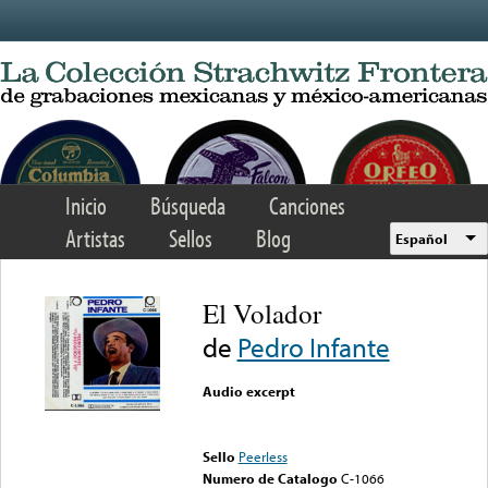
Skip to main content
Inicio
Búsqueda
Canciones
Artistas
Sellos
Blog
Español
El Volador
de
Pedro Infante
Audio excerpt
Error loading media: File
could not be played
Sello
Peerless
Numero de Catalogo
C-1066