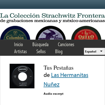
Skip to main content
Inicio
Búsqueda
Canciones
Artistas
Sellos
Blog
Español
Tus Pestañas
de
Las Hermanitas
Nuñez
Audio excerpt
Error loading media: File
could not be played