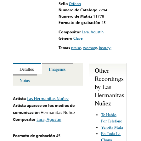
Sello
Orfeon
Numero de Catalogo
2294
Numero de Matriz
11778
Formato de grabación
45
Compositor
Lara, Agustín
Género
Clave
Temas
praise
,
woman;
,
beauty;
Other
Detalles
Imagenes
Recordings
Notas
by Las
Hermanitas
Artista
Las Hermanitas Nuñez
Nuñez
Artista aparece en los medios de
comunicación
Hermanitas Nuñez
Te Hable,
Compositor
Lara, Agustín
Por Telefono
Yerbita Mala
En Toda La
Formato de grabación
45
Chapa