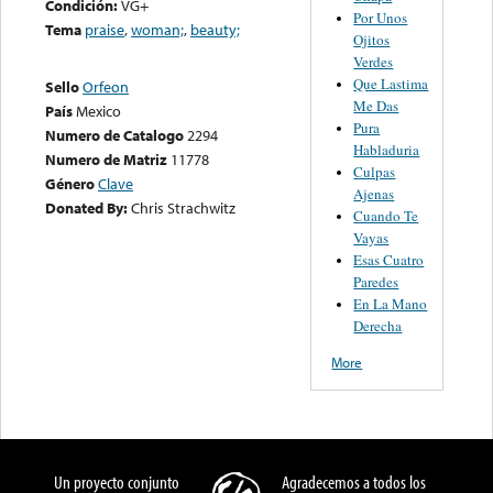
Condición:
VG+
Por Unos
Tema
praise
,
woman;
,
beauty;
Ojitos
Verdes
Que Lastima
Sello
Orfeon
Me Das
País
Mexico
Pura
Numero de Catalogo
2294
Habladuria
Numero de Matriz
11778
Culpas
Género
Clave
Ajenas
Donated By:
Chris Strachwitz
Cuando Te
Vayas
Esas Cuatro
Paredes
En La Mano
Derecha
More
Un proyecto conjunto
Agradecemos a todos los