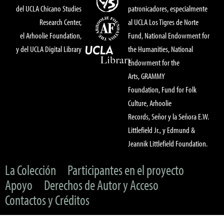
del UCLA Chicano Studies
patronicadores, especialmente
Research Center,
al UCLA Los Tigres de Norte
el Arhoolie Foundation,
Fund, National Endowment for
y del UCLA Digital Library
the Humanities, National
Endowment for the
Arts, GRAMMY
Foundation, Fund for Folk
Culture, Arhoolie
Records, Señor y la Señora E.W.
Littlefield Jr., y Edmund &
Jeannik Littlefield Foundation.
La Colección
Participantes en el proyecto
Apoyo
Derechos de Autor y Acceso
Contactos y Créditos