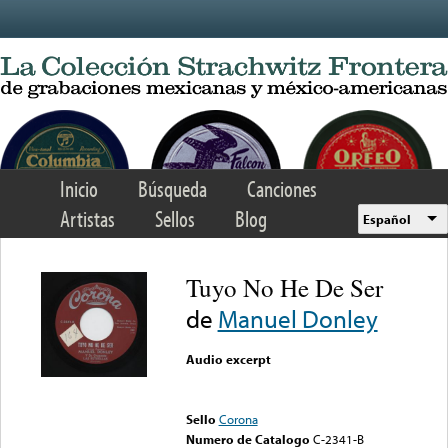
Skip to main content
Inicio
Búsqueda
Canciones
Artistas
Sellos
Blog
Español
Tuyo No He De Ser
de
Manuel Donley
Audio excerpt
Error loading media: File
could not be played
Sello
Corona
Numero de Catalogo
C-2341-B