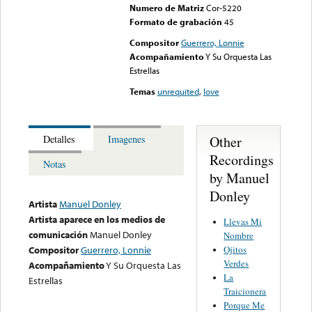
Numero de Matriz
Cor-5220
Formato de grabación
45
Compositor
Guerrero, Lonnie
Acompañamiento
Y Su Orquesta Las
Estrellas
Temas
unrequited
,
love
Other
Detalles
Imagenes
Recordings
Notas
by Manuel
Donley
Artista
Manuel Donley
Artista aparece en los medios de
Llevas Mi
comunicación
Manuel Donley
Nombre
Ojitos
Compositor
Guerrero, Lonnie
Verdes
Acompañamiento
Y Su Orquesta Las
La
Estrellas
Traicionera
Porque Me