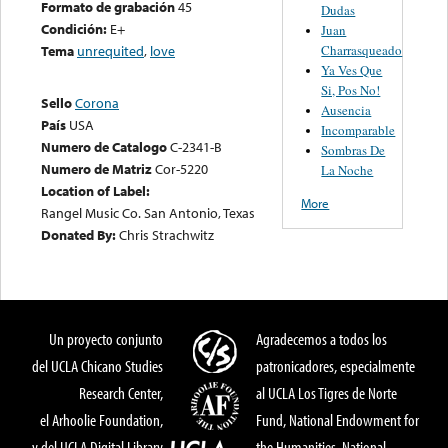
Formato de grabación
45
Dudas
Condición:
E+
Juan
Charrasqueado
Tema
unrequited
,
love
Ya Ves Que
Si, Pos No!
Sello
Corona
Ausencia
País
USA
Incomparable
Numero de Catalogo
C-2341-B
Sombras De
Numero de Matriz
Cor-5220
La Noche
Location of Label:
More
Rangel Music Co. San Antonio, Texas
Donated By:
Chris Strachwitz
Un proyecto conjunto
Agradecemos a todos los
del UCLA Chicano Studies
patronicadores, especialmente
Research Center,
al UCLA Los Tigres de Norte
el Arhoolie Foundation,
Fund, National Endowment for
y del UCLA Digital Library
the Humanities, National