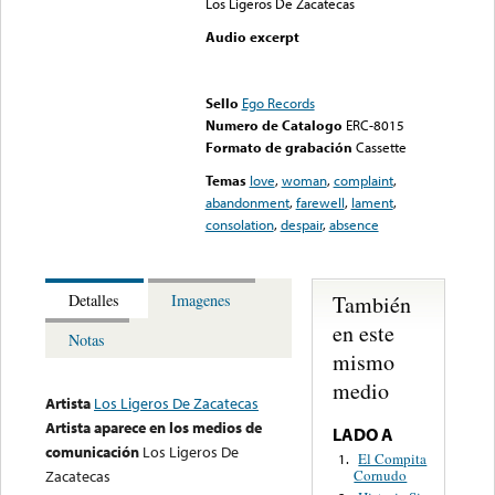
Los Ligeros De Zacatecas
Audio excerpt
Error loading media: File
could not be played
Sello
Ego Records
Numero de Catalogo
ERC-8015
Formato de grabación
Cassette
Temas
love
,
woman
,
complaint
,
abandonment
,
farewell
,
lament
,
consolation
,
despair
,
absence
También
Detalles
Imagenes
en este
Notas
mismo
medio
Artista
Los Ligeros De Zacatecas
Artista aparece en los medios de
LADO A
comunicación
Los Ligeros De
El Compita
1.
Cornudo
Zacatecas