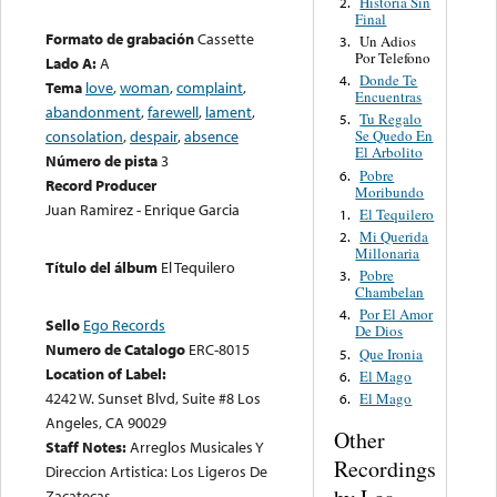
Historia Sin
2.
Final
Formato de grabación
Cassette
Un Adios
3.
Por Telefono
Lado A:
A
Donde Te
4.
Tema
love
,
woman
,
complaint
,
Encuentras
abandonment
,
farewell
,
lament
,
Tu Regalo
5.
consolation
,
despair
,
absence
Se Quedo En
El Arbolito
Número de pista
3
Pobre
6.
Record Producer
Moribundo
Juan Ramirez - Enrique Garcia
El Tequilero
1.
Mi Querida
2.
Millonaria
Título del álbum
El Tequilero
Pobre
3.
Chambelan
Por El Amor
4.
Sello
Ego Records
De Dios
Numero de Catalogo
ERC-8015
Que Ironia
5.
Location of Label:
El Mago
6.
4242 W. Sunset Blvd, Suite #8 Los
El Mago
6.
Angeles, CA 90029
Other
Staff Notes:
Arreglos Musicales Y
Recordings
Direccion Artistica: Los Ligeros De
Zacatecas