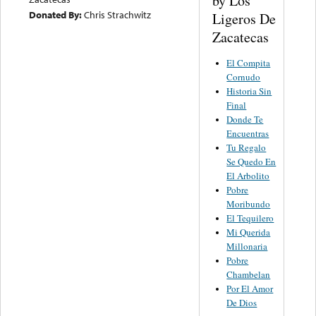
by Los
Donated By:
Chris Strachwitz
Ligeros De
Zacatecas
El Compita
Cornudo
Historia Sin
Final
Donde Te
Encuentras
Tu Regalo
Se Quedo En
El Arbolito
Pobre
Moribundo
El Tequilero
Mi Querida
Millonaria
Pobre
Chambelan
Por El Amor
De Dios