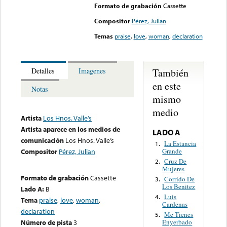
Formato de grabación
Cassette
Compositor
Pérez, Julian
Temas
praise
,
love
,
woman
,
declaration
También
Detalles
Imagenes
en este
Notas
mismo
medio
Artista
Los Hnos. Valle’s
Artista aparece en los medios de
LADO A
comunicación
Los Hnos. Valle’s
La Estancia
1.
Grande
Compositor
Pérez, Julian
Cruz De
2.
Mujeres
Formato de grabación
Cassette
Corrido De
3.
Los Benitez
Lado A:
B
Luis
4.
Tema
praise
,
love
,
woman
,
Cardenas
declaration
Me Tienes
5.
Número de pista
3
Enyerbado