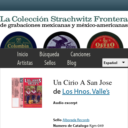
Skip to main content
Inicio
Búsqueda
Canciones
Artistas
Sellos
Blog
Español
Un Cirio A San Jose
de
Los Hnos. Valle’s
Audio excerpt
Error loading media: File
could not be played
Sello
Alborada Records
Numero de Catalogo
Kgm-049