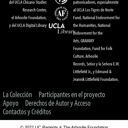
del UCLA Chicano Studies
patronicadores, especialmente
Research Center,
al UCLA Los Tigres de Norte
el Arhoolie Foundation,
Fund, National Endowment for
y del UCLA Digital Library
the Humanities, National
Endowment for the
Arts, GRAMMY
Foundation, Fund for Folk
Culture, Arhoolie
Records, Señor y la Señora E.W.
Littlefield Jr., y Edmund &
Jeannik Littlefield Foundation.
La Colección
Participantes en el proyecto
Apoyo
Derechos de Autor y Acceso
Contactos y Créditos
© 2022 UC Regents & The Arhoolie Foundation