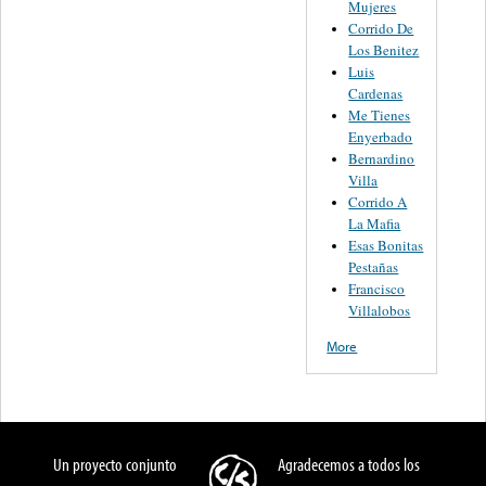
Mujeres
Corrido De
Los Benitez
Luis
Cardenas
Me Tienes
Enyerbado
Bernardino
Villa
Corrido A
La Mafia
Esas Bonitas
Pestañas
Francisco
Villalobos
More
Un proyecto conjunto
Agradecemos a todos los