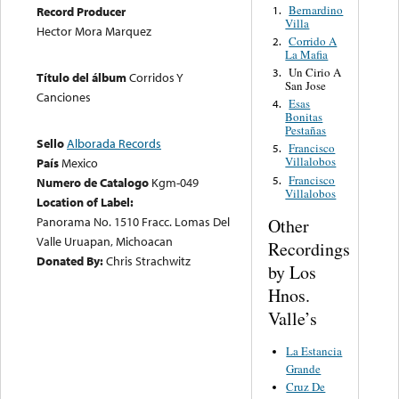
Bernardino
1.
Record Producer
Villa
Hector Mora Marquez
Corrido A
2.
La Mafia
Un Cirio A
3.
Título del álbum
Corridos Y
San Jose
Canciones
Esas
4.
Bonitas
Pestañas
Sello
Alborada Records
Francisco
5.
Villalobos
País
Mexico
Francisco
5.
Numero de Catalogo
Kgm-049
Villalobos
Location of Label:
Panorama No. 1510 Fracc. Lomas Del
Other
Valle Uruapan, Michoacan
Recordings
Donated By:
Chris Strachwitz
by Los
Hnos.
Valle’s
La Estancia
Grande
Cruz De