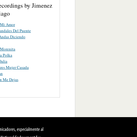
ecordings by Jimenez
tiago
e Mi Amor
andales Del Puente
Andas Diciendo
 Morenita
ia Polka
Dalia
res Mujer Casada
an
n Me Dejas
nicadores, especialmente al