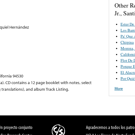
Other R
Jr., San
Ester D
equiel Hernández
Los Barr
Pa’ Que 
Chipina
Morena,
Californ
Flor De 
Porque E
El Alacr
lifornia 94530
Por Quié
). CD contains a 12 page booklet with notes, select
More
 translations), and album Track Listing.
Un proyecto conjunto
Agradecemos a todos los patro