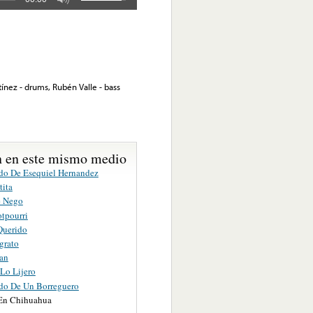
tínez - drums, Rubén Valle - bass
 en este mismo medio
ido De Esequiel Hernandez
tita
e Nego
otpourri
Querido
grato
ran
Lo Lijero
ido De Un Borreguero
En Chihuahua