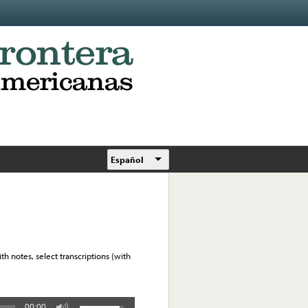
Español
h notes, select transcriptions (with
00:00