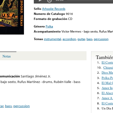
Sello
Arhoolie Records
Numero de Catalogo
9016
Formato de grabación
CD
Género
Polka
Acompañamiento
Victor Mermes - bajo sexto, Rufus Mar
Temas
instrumental
,
accordion
,
guitar
,
bass
,
percussion
También
Notas
El Corr
1.
Chiqui
10.
Dios M
2.
 comunicación
Santiago Jiménez Jr.
Polka P
3.
 bajo sexto, Rufus Martínez - drums, Rubén Valle - bass
El Mal 
4.
Amor In
5.
El Alac
6.
Amor A 
7.
El Corr
8.
tar
,
bass
,
percussion
Un Dia 
9.