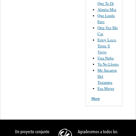
Que Te Di
Almita Mia
Que Linda
Eres
Otra Vez Me
Cai
Estoy Loco,
Triste Y
Viejo
Una Nube
Ya No Llores
Me Sacaron
Del
Tenampa
Esa Mujer
More
Un proyecto conjunto
Agradecemos a todos los