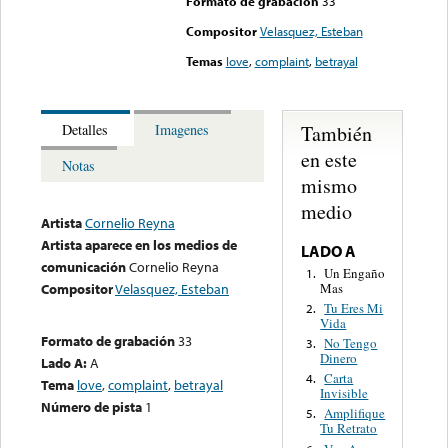
Formato de grabación
33
Compositor
Velasquez, Esteban
Temas
love
,
complaint
,
betrayal
También
Detalles
Imagenes
en este
Notas
mismo
medio
Artista
Cornelio Reyna
Artista aparece en los medios de
LADO A
comunicación
Cornelio Reyna
Un Engaño
1.
Mas
Compositor
Velasquez, Esteban
Tu Eres Mi
2.
Vida
Formato de grabación
33
No Tengo
3.
Dinero
Lado A:
A
Carta
4.
Tema
love
,
complaint
,
betrayal
Invisible
Número de pista
1
Amplifique
5.
Tu Retrato