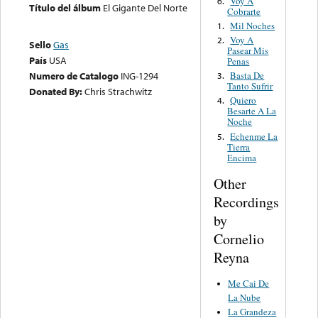
Voy A
6.
Título del álbum
El Gigante Del Norte
Cobrarte
Mil Noches
1.
Voy A
2.
Sello
Gas
Pasear Mis
País
USA
Penas
Basta De
Numero de Catalogo
ING-1294
3.
Tanto Sufrir
Donated By:
Chris Strachwitz
Quiero
4.
Besarte A La
Noche
Echenme La
5.
Tierra
Encima
Other
Recordings
by
Cornelio
Reyna
Me Cai De
La Nube
La Grandeza