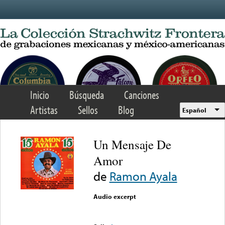
Skip to main content
Inicio
Búsqueda
Canciones
Artistas
Sellos
Blog
Español
Un Mensaje De
Amor
de
Ramon Ayala
Audio excerpt
Error loading media: File
could not be played