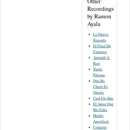
Other
Recordings
by Ramon
Ayala
La Nueva
Zenaida
El Final De
Carrasco
Aprendi A
Reir
Vuela
Paloma
Que Re
Chulo Es
Querer
Casi Un Año
El Amor Que
Me Falta
Madre
Angelical
Corazon