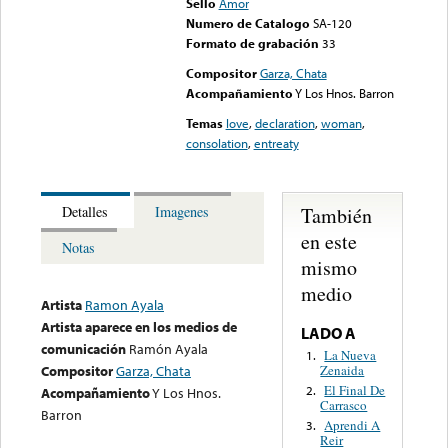
Sello
Amor
Numero de Catalogo
SA-120
Formato de grabación
33
Compositor
Garza, Chata
Acompañamiento
Y Los Hnos. Barron
Temas
love
,
declaration
,
woman
,
consolation
,
entreaty
También
Detalles
Imagenes
en este
Notas
mismo
medio
Artista
Ramon Ayala
Artista aparece en los medios de
LADO A
comunicación
Ramón Ayala
La Nueva
1.
Zenaida
Compositor
Garza, Chata
El Final De
2.
Acompañamiento
Y Los Hnos.
Carrasco
Barron
Aprendi A
3.
Reir