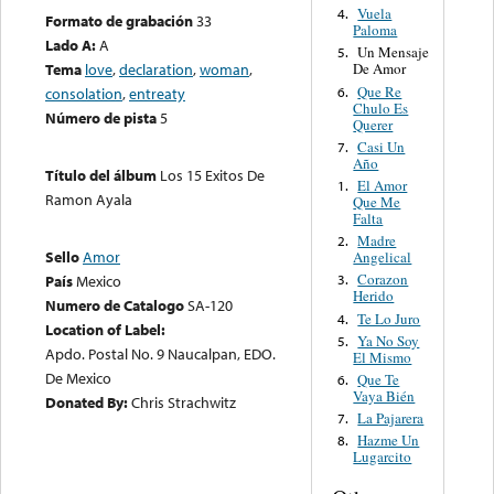
Vuela
4.
Formato de grabación
33
Paloma
Lado A:
A
Un Mensaje
5.
Tema
love
,
declaration
,
woman
,
De Amor
Que Re
6.
consolation
,
entreaty
Chulo Es
Número de pista
5
Querer
Casi Un
7.
Año
Título del álbum
Los 15 Exitos De
El Amor
1.
Ramon Ayala
Que Me
Falta
Madre
2.
Sello
Amor
Angelical
Corazon
País
Mexico
3.
Herido
Numero de Catalogo
SA-120
Te Lo Juro
4.
Location of Label:
Ya No Soy
5.
Apdo. Postal No. 9 Naucalpan, EDO.
El Mismo
De Mexico
Que Te
6.
Vaya Bién
Donated By:
Chris Strachwitz
La Pajarera
7.
Hazme Un
8.
Lugarcito