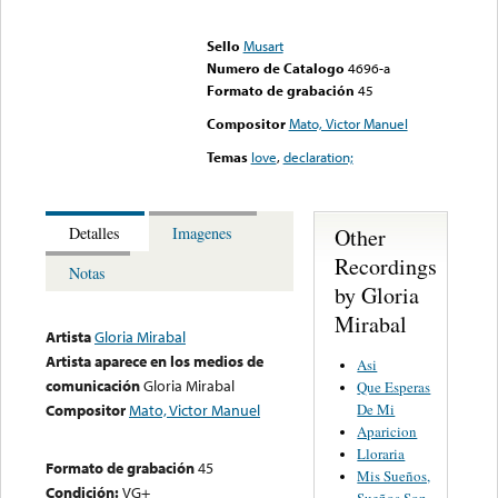
Error loading media: File
could not be played
Sello
Musart
Numero de Catalogo
4696-a
Formato de grabación
45
Compositor
Mato, Victor Manuel
Temas
love
,
declaration;
Other
Detalles
Imagenes
Recordings
Notas
by Gloria
Mirabal
Artista
Gloria Mirabal
Artista aparece en los medios de
Asi
comunicación
Gloria Mirabal
Que Esperas
De Mi
Compositor
Mato, Victor Manuel
Aparicion
Lloraria
Formato de grabación
45
Mis Sueños,
Condición:
VG+
Sueños Son