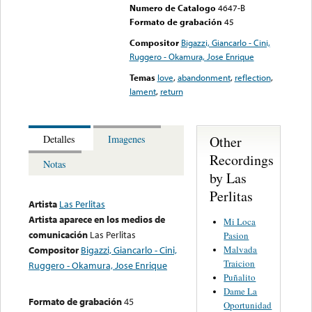
Numero de Catalogo
4647-B
Formato de grabación
45
Compositor
Bigazzi, Giancarlo - Cini,
Ruggero - Okamura, Jose Enrique
Temas
love
,
abandonment
,
reflection
,
lament
,
return
Other
Detalles
Imagenes
Recordings
Notas
by Las
Perlitas
Artista
Las Perlitas
Artista aparece en los medios de
Mi Loca
comunicación
Las Perlitas
Pasion
Malvada
Compositor
Bigazzi, Giancarlo - Cini,
Traicion
Ruggero - Okamura, Jose Enrique
Puñalito
Dame La
Formato de grabación
45
Oportunidad