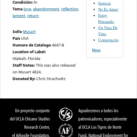
Condición:
N-
Justicia
Tema
love
,
abandonment
,
reflection
,
No Es Amor
Estoy
lament
,
return
Pensando
Un Vaso De
Sello
Musart
Vino
País
USA
Corazoncito
Numero de Catalogo
4647-B
More
Location of Label:
Hialeah, Florida
Staff Notes:
This was also released
on Musart 4824.
Donated By:
Chris Strachwitz
Un proyecto conjunto
Agradecemos a todos los
del UCLA Chicano Studies
patronicadores, especialmente
Research Center,
al UCLA Los Tigres de Norte
el Arhoolie Foundation,
Fund, National Endowment for