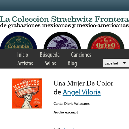
Skip to main content
Inicio
Búsqueda
Canciones
Artistas
Sellos
Blog
Español
Una Mujer De Color
de
Angel Viloria
Canta: Dioris Valladares.
Audio excerpt
Error loading media: File
could not be played