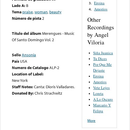
Eroina
3.
Lado A:
B
Amorios
4.
Tema
praise
,
woman
,
beauty
Número de pista
2
Other
Recordings
Título del álbum
Merengues - Music
by Angel
Of Santo Domingo Vol. 2
Viloria
Siña Juanica
Sello
Ansonia
Tu Dices
País
USA
Por Que Me
Numero de Catalogo
ALP-2
Dejaste
Location of Label:
Eroina
New York
Amorios
Staff Notes:
Canta: Dioris Valladares.
Vete Lejos
Donated By:
Chris Strachwitz
Loreta
A Lo Oscuro
Marcario Y
Felipa
More