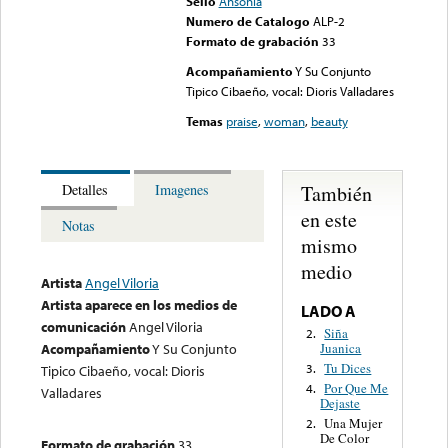
Sello
Ansonia
Numero de Catalogo
ALP-2
Formato de grabación
33
Acompañamiento
Y Su Conjunto
Tipico Cibaeño, vocal: Dioris Valladares
Temas
praise
,
woman
,
beauty
También
Detalles
Imagenes
en este
Notas
mismo
medio
Artista
Angel Viloria
Artista aparece en los medios de
LADO A
comunicación
Angel Viloria
Siña
2.
Juanica
Acompañamiento
Y Su Conjunto
Tu Dices
3.
Tipico Cibaeño, vocal: Dioris
Por Que Me
4.
Valladares
Dejaste
Una Mujer
2.
De Color
Formato de grabación
33