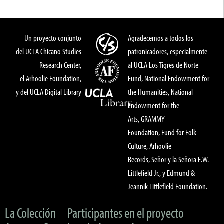
Un proyecto conjunto
Agradecemos a todos los
del UCLA Chicano Studies
patronicadores, especialmente
Research Center,
al UCLA Los Tigres de Norte
el Arhoolie Foundation,
Fund, National Endowment for
y del UCLA Digital Library
the Humanities, National
Endowment for the
Arts, GRAMMY
Foundation, Fund for Folk
Culture, Arhoolie
Records, Señor y la Señora E.W.
Littlefield Jr., y Edmund &
Jeannik Littlefield Foundation.
La Colección
Participantes en el proyecto