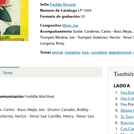
Sello
Freddie Records
Numero de Catalogo
LP-1004
Formato de grabación
33
Compositor
Mejía, Joe
Acompañamiento
Guitar: Cardenas, Carlos - Bass: Mejia,
Trumpet: Medina, Joe - Trumpet: Gutierrez, Hector - Tenor Sa
Longoria, Ricky
Temas
animal
,
metaphor
,
love
,
complaint
,
abandonment
,
También
Notas
LADO A
Una Estr
1.
 comunicación
Freddie Martinez
Que Cul
2.
Una Pal
3.
, Carlos - Bass: Mejia, Joe - Drums: Canales, Bobby -
Mirada 
4.
ierrez, Hector - Tenor Sax: Castillo, Henry - Tenor Sax:
Te Traig
5.
Rinconc
6.
Con Car
1.