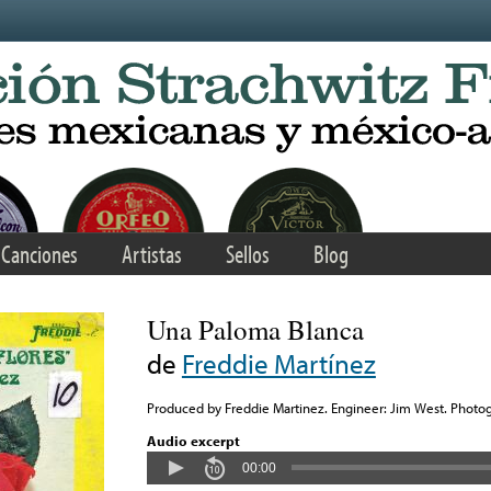
Canciones
Artistas
Sellos
Blog
Una Paloma Blanca
de
Freddie Martínez
Produced by Freddie Martinez. Engineer: Jim West. Photog
Audio excerpt
00:00