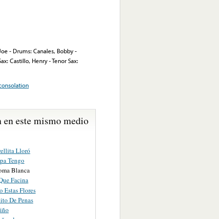
 Joe - Drums: Canales, Bobby -
x: Castillo, Henry - Tenor Sax:
consolation
 en este mismo medio
ellita Lloró
pa Tengo
oma Blanca
Que Facina
o Estas Flores
ito De Penas
iño