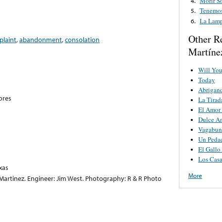
Morir S
4.
Tenemos
5.
La Lamp
6.
Other R
laint
,
abandonment
,
consolation
Martíne
Will Yo
Today
Abrigan
lores
La Tirad
El Amor
Dulce A
Vagabu
Un Pedac
El Gallo
Los Cas
xas
More
Martinez. Engineer: Jim West. Photography: R & R Photo