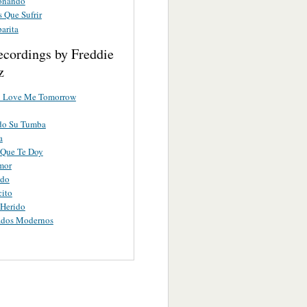
oñando
 Que Sufrir
arita
ecordings by Freddie
z
u Love Me Tomorrow
do Su Tumba
a
 Que Te Doy
mor
ndo
ito
 Herido
ados Modernos