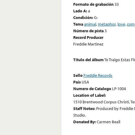
Formato de grabación
33
Lado A:
a
Condición:
G-
Tema
animal
,
metaphor
,
love
,
comp
Número de pista
3
Record Producer
Freddie Martinez
Título del álbum
Te Traigo Estas F
Sello
Freddie Records
País
USA
Numero de Catalogo
LP-1004
Location of Label:
1510 Brentwood Corpus Christi, Te
Staff Notes:
Produced by Freddie 
Studio.
Donated By:
Carmen Beall