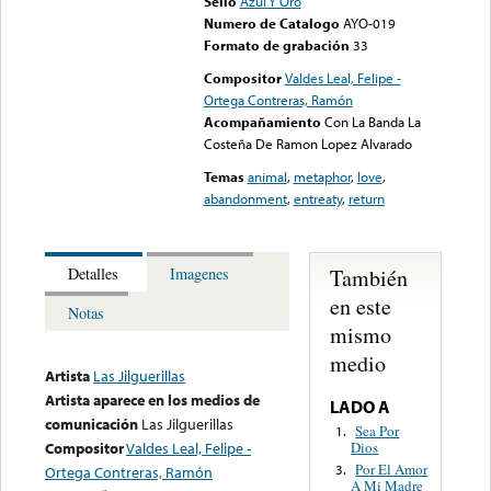
Sello
Azul Y Oro
Numero de Catalogo
AYO-019
Formato de grabación
33
Compositor
Valdes Leal, Felipe -
Ortega Contreras, Ramón
Acompañamiento
Con La Banda La
Costeña De Ramon Lopez Alvarado
Temas
animal
,
metaphor
,
love
,
abandonment
,
entreaty
,
return
También
Detalles
Imagenes
en este
Notas
mismo
medio
Artista
Las Jilguerillas
Artista aparece en los medios de
LADO A
comunicación
Las Jilguerillas
Sea Por
1.
Dios
Compositor
Valdes Leal, Felipe -
Por El Amor
3.
Ortega Contreras, Ramón
A Mi Madre