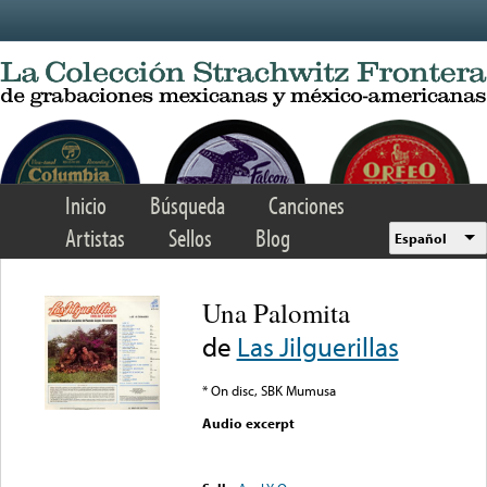
Skip to main content
Inicio
Búsqueda
Canciones
Artistas
Sellos
Blog
Español
Una Palomita
de
Las Jilguerillas
* On disc, SBK Mumusa
Audio excerpt
Error loading media: File
could not be played