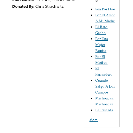
Donated By:
Chris Strachwitz
Sea Por Dios
Por El Amor
A Mi Madre
El Bato
Gacho
Por Una
Mujer
Bonita
Por El
Motivo
El
Parrandero
Cuando
Salgo A Los
Campos
Michoacan,
Michoacan
La Paseada
More