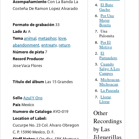
Acompañamiento
Con La Banda La
El Bato
4.
Costeña De Ramon Lopez Alvarado
Gacho
Por Una
6.
Mujer
Formato de grabación
33
Bonita
Lado A:
A
Una
7.
Palomita
Tema
animal
,
metaphor
,
love
,
Por El
8.
abandonment
,
entreaty
,
return
Motivo
Número de pista
7
El
2.
Parrandero
Record Producer
Cuando
3.
Jose Vaca Flores
Salgo A Los
Campos
Michoacan,
4.
Título del álbum
Las 15 Grandes
Michoacan
La Paseada
6.
Llorar,
7.
Sello
Azul Y Oro
Llorar
País
Mexico
Numero de Catalogo
AYO-019
Other
Location of Label:
Recordings
Cucurpe No. 23 Col. Alvaro Obregon
by Las
C. P. 15990 Mexico, D. F.
Jilguerillas
Staff Notes:
* On disc, SBK Mumusa