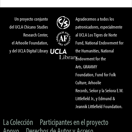
Un proyecto conjunto
Agradecemos a todos los
del UCLA Chicano Studies
patronicadores, especialmente
Research Center,
al UCLA Los Tigres de Norte
el Arhoolie Foundation,
Fund, National Endowment for
y del UCLA Digital Library
the Humanities, National
Endowment for the
Arts, GRAMMY
Foundation, Fund for Folk
Culture, Arhoolie
Records, Señor y la Señora E.W.
Littlefield Jr., y Edmund &
Jeannik Littlefield Foundation.
La Colección
Participantes en el proyecto
Apoyo
Derechos de Autor y Acceso