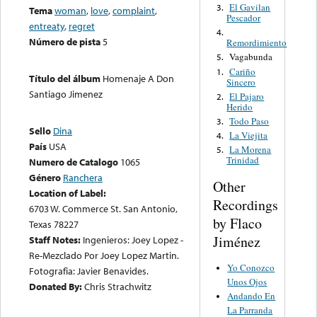
El Gavilan
3.
Tema
woman
,
love
,
complaint
,
Pescador
entreaty
,
regret
4.
Número de pista
5
Remordimiento
Vagabunda
5.
Cariño
1.
Título del álbum
Homenaje A Don
Sincero
Santiago Jimenez
El Pajaro
2.
Herido
Todo Paso
3.
Sello
Dina
La Viejita
4.
País
USA
La Morena
5.
Trinidad
Numero de Catalogo
1065
Género
Ranchera
Other
Location of Label:
Recordings
6703 W. Commerce St. San Antonio,
by Flaco
Texas 78227
Jiménez
Staff Notes:
Ingenieros: Joey Lopez -
Re-Mezclado Por Joey Lopez Martin.
Yo Conozco
Fotografia: Javier Benavides.
Unos Ojos
Donated By:
Chris Strachwitz
Andando En
La Parranda