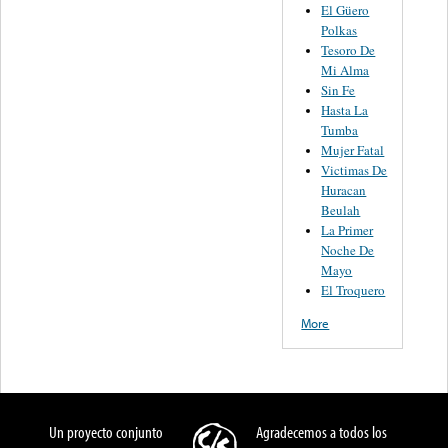
El Güero
Polkas
Tesoro De
Mi Alma
Sin Fe
Hasta La
Tumba
Mujer Fatal
Victimas De
Huracan
Beulah
La Primer
Noche De
Mayo
El Troquero
More
Un proyecto conjunto
Agradecemos a todos los