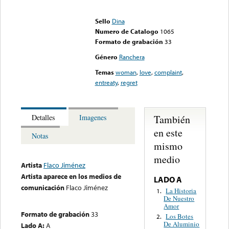
Error loading media: File
could not be played
Sello
Dina
Numero de Catalogo
1065
Formato de grabación
33
Género
Ranchera
Temas
woman
,
love
,
complaint
,
entreaty
,
regret
También
Detalles
Imagenes
en este
Notas
mismo
medio
Artista
Flaco Jiménez
Artista aparece en los medios de
LADO A
comunicación
Flaco Jiménez
La Historia
1.
De Nuestro
Amor
Formato de grabación
33
Los Botes
2.
De Aluminio
Lado A:
A