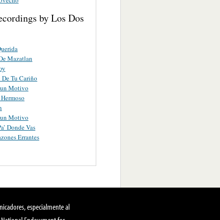
ecordings by Los Dos
uerida
De Mazatlan
oy
o De Tu Cariño
gun Motivo
 Hermoso
n
gun Motivo
a’ Donde Vas
zones Errantes
nicadores, especialmente al
, National Endowment for