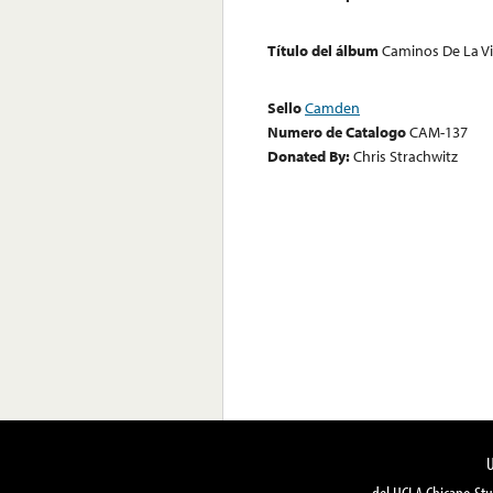
Título del álbum
Caminos De La V
Sello
Camden
Numero de Catalogo
CAM-137
Donated By:
Chris Strachwitz
del UCLA Chicano Stu