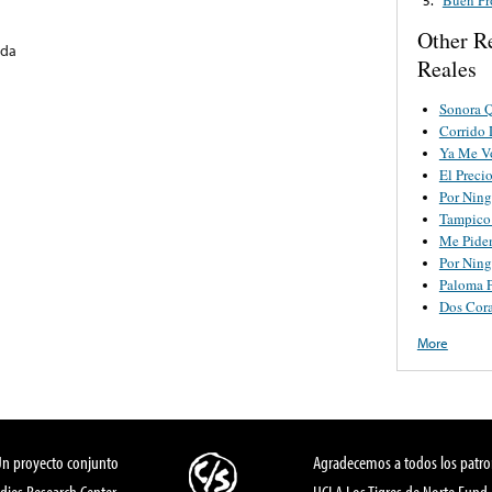
Other R
ida
Reales
Sonora Q
Corrido 
Ya Me V
El Preci
Por Nin
Tampico
Me Pide
Por Nin
Paloma P
Dos Cora
More
Un proyecto conjunto
Agradecemos a todos los patro
dies Research Center,
UCLA Los Tigres de Norte Fund