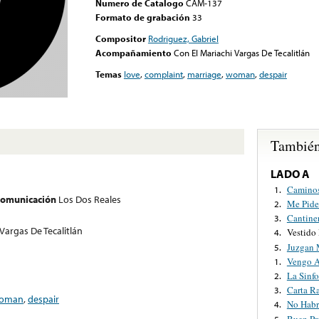
Numero de Catalogo
CAM-137
Formato de grabación
33
Compositor
Rodriguez, Gabriel
Acompañamiento
Con El Mariachi Vargas De Tecalitlán
Temas
love
,
complaint
,
marriage
,
woman
,
despair
También
LADO A
Caminos
1.
 comunicación
Los Dos Reales
Me Pid
2.
Cantine
3.
Vargas De Tecalitlán
Vestido
4.
Juzgan 
5.
Vengo A
1.
La Sinf
2.
Carta R
3.
oman
,
despair
No Habr
4.
Buen Pr
5.