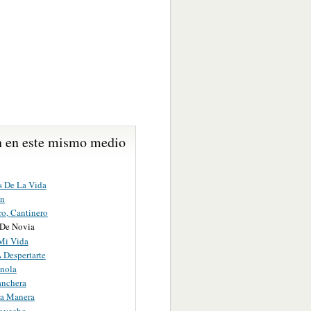
 en este mismo medio
 De La Vida
en
ro, Cantinero
 De Novia
Mi Vida
 Despertarte
onola
anchera
a Manera
ovecho