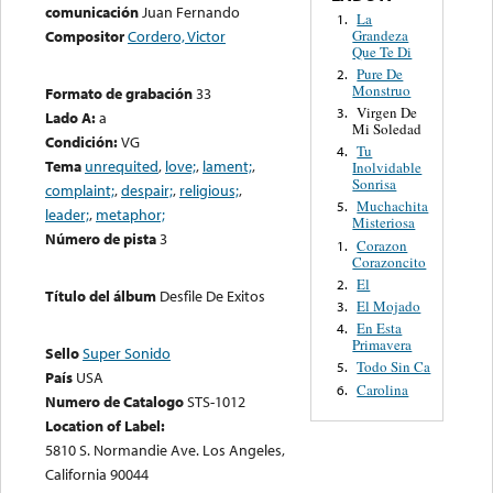
comunicación
Juan Fernando
La
1.
Grandeza
Compositor
Cordero, Victor
Que Te Di
Pure De
2.
Monstruo
Formato de grabación
33
Virgen De
3.
Lado A:
a
Mi Soledad
Condición:
VG
Tu
4.
Tema
unrequited
,
love;
,
lament;
,
Inolvidable
Sonrisa
complaint;
,
despair;
,
religious;
,
Muchachita
5.
leader;
,
metaphor;
Misteriosa
Número de pista
3
Corazon
1.
Corazoncito
El
2.
Título del álbum
Desfile De Exitos
El Mojado
3.
En Esta
4.
Primavera
Sello
Super Sonido
Todo Sin Ca
5.
País
USA
Carolina
6.
Numero de Catalogo
STS-1012
Location of Label:
5810 S. Normandie Ave. Los Angeles,
California 90044