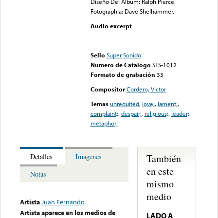
Diseño Del Album: Ralph Pierce.
Fotographia: Dave Shelhammer.
Audio excerpt
Error loading media: File
could not be played
Sello
Super Sonido
Numero de Catalogo
STS-1012
Formato de grabación
33
Compositor
Cordero, Victor
Temas
unrequited
,
love;
,
lament;
,
complaint;
,
despair;
,
religious;
,
leader;
,
metaphor;
También
Detalles
Imagenes
en este
Notas
mismo
medio
Artista
Juan Fernando
Artista aparece en los medios de
LADO A