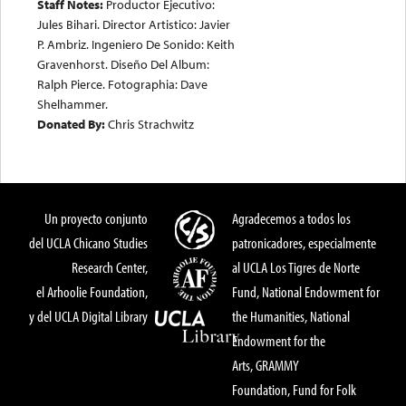
Staff Notes:
Productor Ejecutivo:
Jules Bihari. Director Artistico: Javier
P. Ambriz. Ingeniero De Sonido: Keith
Gravenhorst. Diseño Del Album:
Ralph Pierce. Fotographia: Dave
Shelhammer.
Donated By:
Chris Strachwitz
Un proyecto conjunto
Agradecemos a todos los
del UCLA Chicano Studies
patronicadores, especialmente
Research Center,
al UCLA Los Tigres de Norte
el Arhoolie Foundation,
Fund, National Endowment for
y del UCLA Digital Library
the Humanities, National
Endowment for the
Arts, GRAMMY
Foundation, Fund for Folk