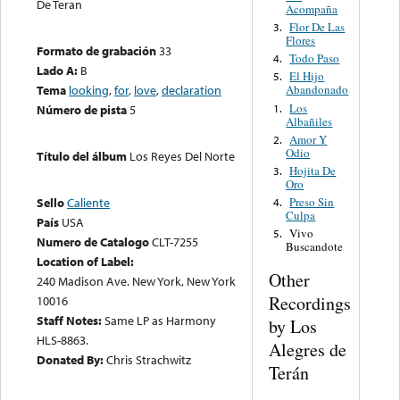
De Teran
Acompaña
Flor De Las
3.
Flores
Formato de grabación
33
Todo Paso
4.
Lado A:
B
El Hijo
5.
Tema
looking
,
for
,
love
,
declaration
Abandonado
Los
1.
Número de pista
5
Albañiles
Amor Y
2.
Odio
Título del álbum
Los Reyes Del Norte
Hojita De
3.
Oro
Preso Sin
Sello
Caliente
4.
Culpa
País
USA
Vivo
5.
Numero de Catalogo
CLT-7255
Buscandote
Location of Label:
Other
240 Madison Ave. New York, New York
Recordings
10016
Staff Notes:
Same LP as Harmony
by Los
HLS-8863.
Alegres de
Donated By:
Chris Strachwitz
Terán