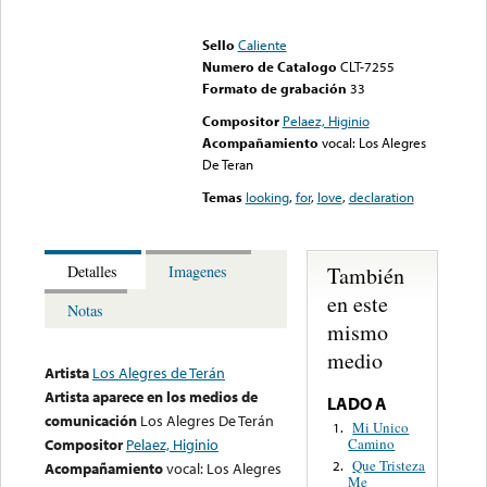
Error loading media: File
could not be played
Sello
Caliente
Numero de Catalogo
CLT-7255
Formato de grabación
33
Compositor
Pelaez, Higinio
Acompañamiento
vocal: Los Alegres
De Teran
Temas
looking
,
for
,
love
,
declaration
También
Detalles
Imagenes
en este
Notas
mismo
medio
Artista
Los Alegres de Terán
Artista aparece en los medios de
LADO A
comunicación
Los Alegres De Terán
Mi Unico
1.
Camino
Compositor
Pelaez, Higinio
Que Tristeza
2.
Acompañamiento
vocal: Los Alegres
Me