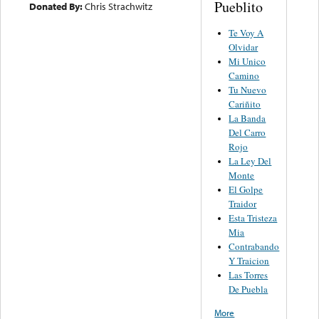
Pueblito
Donated By:
Chris Strachwitz
Te Voy A
Olvidar
Mi Unico
Camino
Tu Nuevo
Cariñito
La Banda
Del Carro
Rojo
La Ley Del
Monte
El Golpe
Traidor
Esta Tristeza
Mia
Contrabando
Y Traicion
Las Torres
De Puebla
More