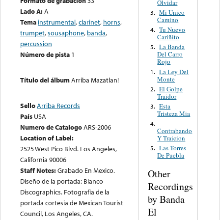
Formato de grabación
33
Olvidar
Lado A:
A
Mi Unico
3.
Camino
Tema
instrumental
,
clarinet
,
horns
,
Tu Nuevo
4.
trumpet
,
sousaphone
,
banda
,
Cariñito
percussion
La Banda
5.
Número de pista
1
Del Carro
Rojo
La Ley Del
1.
Monte
Título del álbum
Arriba Mazatlan!
El Golpe
2.
Traidor
Sello
Arriba Records
Esta
3.
Tristeza Mia
País
USA
4.
Numero de Catalogo
ARS-2006
Contrabando
Location of Label:
Y Traicion
Las Torres
2525 West Pico Blvd. Los Angeles,
5.
De Puebla
California 90006
Staff Notes:
Grabado En Mexico.
Other
Diseño de la portada: Blanco
Recordings
Discographics. Fotografia de la
by Banda
portada cortesia de Mexican Tourist
El
Council, Los Angeles, CA.