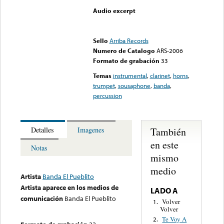
Audio excerpt
Error loading media: File
could not be played
Sello
Arriba Records
Numero de Catalogo
ARS-2006
Formato de grabación
33
Temas
instrumental
,
clarinet
,
horns
,
trumpet
,
sousaphone
,
banda
,
percussion
También
Detalles
Imagenes
en este
Notas
mismo
medio
Artista
Banda El Pueblito
Artista aparece en los medios de
LADO A
comunicación
Banda El Pueblito
Volver
1.
Volver
Te Voy A
2.