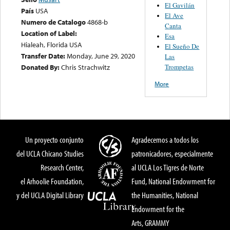
El Gavilán
País
USA
El Ave
Numero de Catalogo
4868-b
Canta
Location of Label:
Esa
Hialeah, Florida USA
El Sueño De
Transfer Date:
Monday, June 29, 2020
Las
Trompetas
Donated By:
Chris Strachwitz
More
Un proyecto conjunto
Agradecemos a todos los
del UCLA Chicano Studies
patronicadores, especialmente
Research Center,
al UCLA Los Tigres de Norte
el Arhoolie Foundation,
Fund, National Endowment for
y del UCLA Digital Library
the Humanities, National
Endowment for the
Arts, GRAMMY