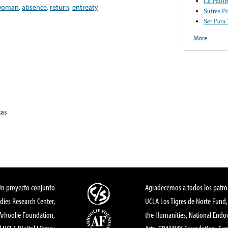
La Palo
woman
,
absence
,
return
,
entreaty
Sufres P
Ser Para 
More
xas
Un proyecto conjunto
Agradecemos a todos los patro
dies Research Center,
UCLA Los Tigres de Norte Fund
 Arhoolie Foundation,
the Humanities, National End