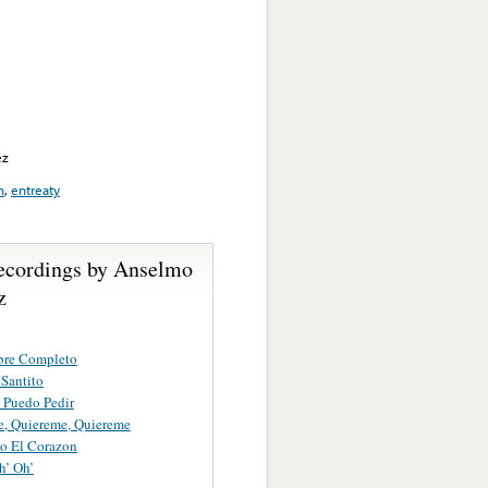
ez
n
,
entreaty
ecordings by Anselmo
z
re Completo
 Santito
 Puedo Pedir
, Quiereme, Quiereme
o El Corazon
h’ Oh’