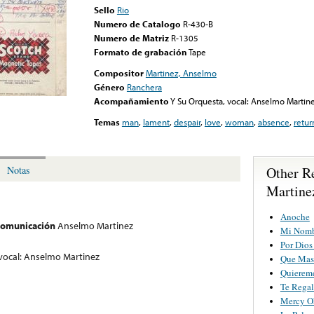
Sello
Rio
Numero de Catalogo
R-430-B
Numero de Matriz
R-1305
Formato de grabación
Tape
Compositor
Martinez, Anselmo
Género
Ranchera
Acompañamiento
Y Su Orquesta, vocal: Anselmo Martin
Temas
man
,
lament
,
despair
,
love
,
woman
,
absence
,
retur
Other R
Notas
Martine
Anoche
 comunicación
Anselmo Martinez
Mi Nomb
Por Dios
vocal: Anselmo Martinez
Que Mas
Quiereme
Te Regal
Mercy O