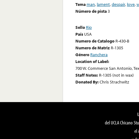
Tema
man
,
lament
,
despair
,
love
,
Número de pista
3
Sello
Rio
País
USA
Numero de Catalogo
R-430-B
Numero de Matriz
R-1305
Género
Ranchera
Location of Label:
700 W. Commerce San Antonio, Te
Staff Notes:
R-1305 (not in wax)
Donated By:
Chris Strachwitz
del UCLA Chicano Stu
el