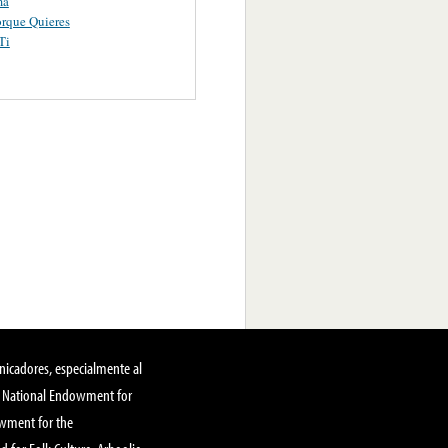
ma
orque Quieres
Ti
nicadores, especialmente al
, National Endowment for
owment for the