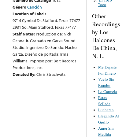
Numero de Catalogo
1012
El Toco
5.
Toco
Género
Canción
Location of Label:
Other
9714 Cymbal Dr. Stafford, Texas 77477
Recordings
2931 So. Main Stafford, Texas 77477
by Los
Staff Notes:
Produccion de: Nick
Halcones
Ochoa Jr. Grabado en Garza Sound
De China,
Studio. Ingeniero De Sonido: Nacho
Garza. Diseño de portada: Irma
N. L.
Williams. Impreso por: Bolt Records
Me Dejaste
Productions, Inc.
Por Dinero
Donated By:
Chris Strachwitz
Vuelo Sin
Rumbo
La Carmela
Estas
Sellada
Lucharan
Llegando Al
Grullo
Amor Sin
Medida