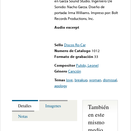
en Garza Sound Studio. Ingeniero De
Sonido: Nacho Garza. Diseño de
portada: Irma Williams. Impreso por: Bolt
Records Productions, Inc.
Audio excerpt
Error loading media: File
could not be played
Sello
Discos Ro-Car
Numero de Catalogo
1012
Formato de grabación
33
Compositor
Pulido, Leonel
Género
Canción
Temas
love
,
breakup
,
woman
,
dismissal
,
apology
También
Detalles
Imagenes
en este
Notas
mismo
medio