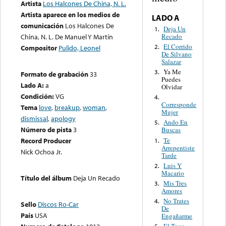
Artista
Los Halcones De China, N. L.
Artista aparece en los medios de
LADO A
comunicación
Los Halcones De
Deja Un
1.
Recado
China, N. L. De Manuel Y Martín
El Corrido
2.
Compositor
Pulido, Leonel
De Silvano
Salazar
Ya Me
3.
Formato de grabación
33
Puedes
Lado A:
a
Olvidar
Condición:
VG
4.
Corresponde
Tema
love
,
breakup
,
woman
,
Mujer
dismissal
,
apology
Ando En
5.
Número de pista
3
Buscas
Te
Record Producer
1.
Arrepentiste
Nick Ochoa Jr.
Tarde
Luis Y
2.
Macario
Título del álbum
Deja Un Recado
Mis Tres
3.
Amores
No Trates
4.
Sello
Discos Ro-Car
De
País
USA
Engañarme