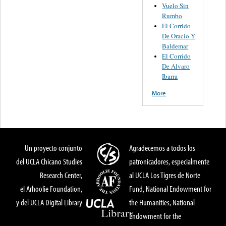
Vuelo Sin
Rumbo
El Corrido
De Oracio Y
Baldemar
El Corrido
De Alvaro
Ibarra
More
Un proyecto conjunto
Agradecemos a todos los
del UCLA Chicano Studies
patronicadores, especialmente
Research Center,
al UCLA Los Tigres de Norte
el Arhoolie Foundation,
Fund, National Endowment for
y del UCLA Digital Library
the Humanities, National
Endowment for the