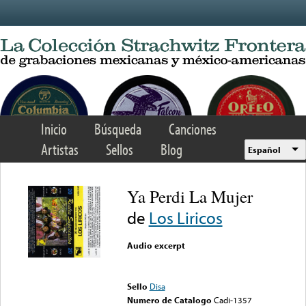
Skip to main content
Inicio
Búsqueda
Canciones
Artistas
Sellos
Blog
Español
Ya Perdi La Mujer
de
Los Liricos
Audio excerpt
Error loading media: File
could not be played
Sello
Disa
Numero de Catalogo
Cadi-1357