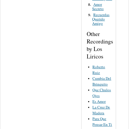
Amor
8.
Secreto
Recuerdas
9.
Querido
Amigo
Other
Recordings
by Los
Liricos
Roberto
Ruiz
Cumbia Del
Brinquito
Que Chulos
Ojos
Es Amor
La Cruz De
Madera
Para Que
Pensar En Ti