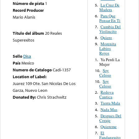
Número de pista
1
La Cruz De
5.
Madera
Record Producer
Para Que
6.
Mario Alanis
Pensar En Ti
Cumbia Del
7.
Violincito
Título del álbum
20 Reales
Quiero
8.
Superexitos
Morenita
9.
Labios
Rojos
Sello
Disa
Ya Perdi La
1.
País
Mexico
Mujer
Numero de Catalogo
Cadi-1357
Soy
10.
Celoso
Location of Label:
Soy
10.
Juarez 109 Ote. San Nicolas De Los
Celoso
Garza, Nuevo Leon
Redova
2.
Cautica
Donated By:
Chris Strachwitz
Tierra Mala
3.
Nada Mas
4.
Despues Del
5.
Coraje
Quiereme
6.
El
7.
Fandanguito