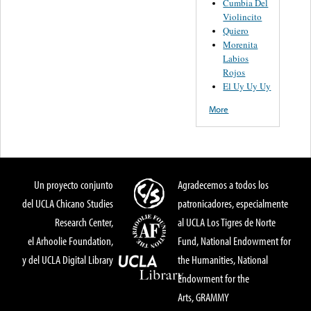
Cumbia Del
Violincito
Quiero
Morenita
Labios
Rojos
El Uy Uy Uy
More
Un proyecto conjunto
Agradecemos a todos los
del UCLA Chicano Studies
patronicadores, especialmente
Research Center,
al UCLA Los Tigres de Norte
el Arhoolie Foundation,
Fund, National Endowment for
y del UCLA Digital Library
the Humanities, National
Endowment for the
Arts, GRAMMY