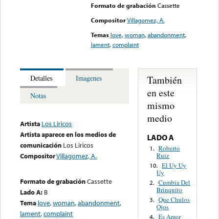
Formato de grabación
Cassette
Compositor
Villagomez, A.
Temas
love
,
woman
,
abandonment
,
lament
,
complaint
También
Detalles
Imagenes
en este
Notas
mismo
medio
Artista
Los Liricos
Artista aparece en los medios de
LADO A
comunicación
Los Liricos
Roberto
1.
Ruiz
Compositor
Villagomez, A.
El Uy Uy
10.
Uy
Formato de grabación
Cassette
Cumbia Del
2.
Brinquito
Lado A:
B
Que Chulos
3.
Tema
love
,
woman
,
abandonment
,
Ojos
lament
,
complaint
Es Amor
4.