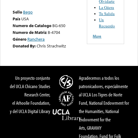
Olvidarte
La Güera
Sello
Bego
Tu Salida
País
USA
Un
Numero de Catalogo
BG-650
Recuerdo
Numero de Matriz
B-4704
More
Género
Ranchera
Donated By:
Chris Strachwitz
Un proyecto conjunto
Agradecemos a todos los
del UCLA Chicano Studies
patronicadores, especialmente
Research Center,
al UCLA Los Tigres de Norte
el Arhoolie Foundation,
Fund, National Endowment for
y del UCLA Digital Library
the Humanities, National
Endowment for the
Arts, GRAMMY
Foundation, Fund for Folk