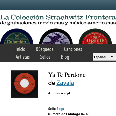
Skip to main content
Inicio
Búsqueda
Canciones
Artistas
Sellos
Blog
Español
Ya Te Perdone
de
Zavala
Audio excerpt
Error loading media: File
could not be played
Sello
Bego
Numero de Catalogo
BG-650