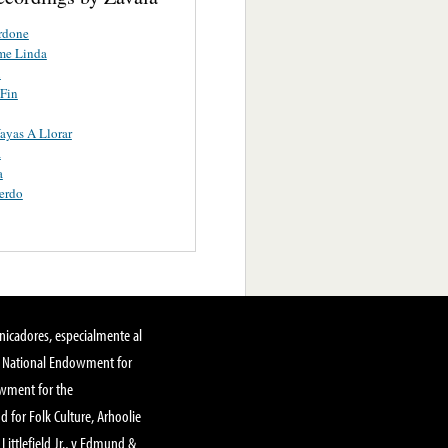
rdone
me Linda
u
 Fin
yas A Llorar
a
a
erdo
nicadores, especialmente al
, National Endowment for
owment for the
 for Folk Culture, Arhoolie
Littlefield Jr., y Edmund &