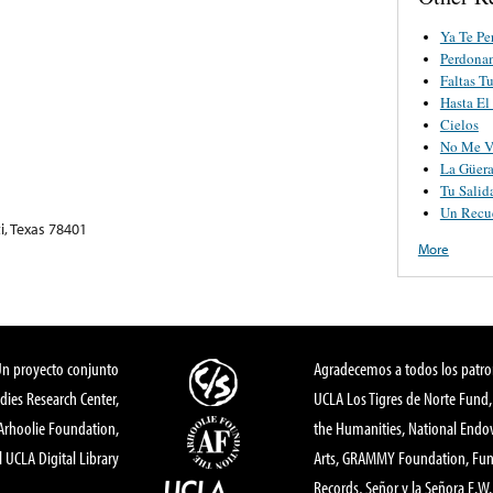
Ya Te Pe
Perdona
Faltas T
Hasta El
Cielos
No Me Va
La Güer
Tu Salid
Un Recu
i, Texas 78401
More
Un proyecto conjunto
Agradecemos a todos los patro
dies Research Center,
UCLA Los Tigres de Norte Fund
 Arhoolie Foundation,
the Humanities, National End
l UCLA Digital Library
Arts, GRAMMY Foundation, Fund
Records, Señor y la Señora E.W. 