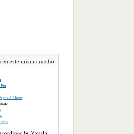
 en este mismo medio
u
 Fin
ayas A Llorar
darte
a
da
uerdo
ecordings by Zavala