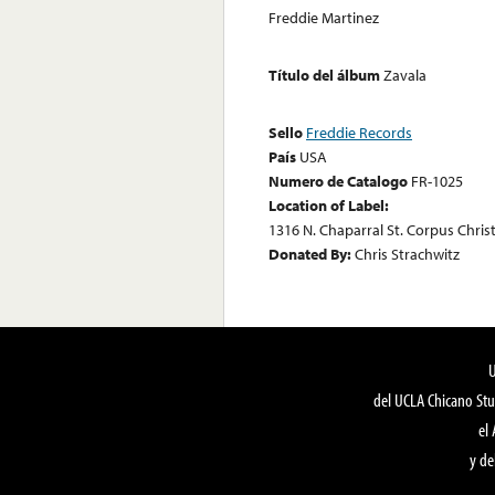
Freddie Martinez
Título del álbum
Zavala
Sello
Freddie Records
País
USA
Numero de Catalogo
FR-1025
Location of Label:
1316 N. Chaparral St. Corpus Christ
Donated By:
Chris Strachwitz
del UCLA Chicano Stu
el
y de