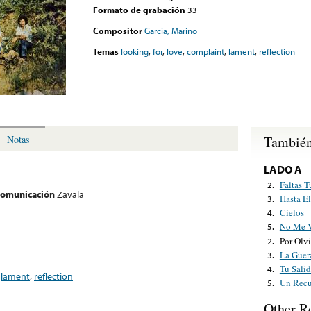
Formato de grabación
33
Compositor
Garcia, Marino
Temas
looking
,
for
,
love
,
complaint
,
lament
,
reflection
También
Notas
LADO A
Faltas T
2.
 comunicación
Zavala
Hasta El
3.
Cielos
4.
No Me V
5.
Por Olvi
2.
La Güer
3.
Tu Sali
4.
,
lament
,
reflection
Un Rec
5.
Other R