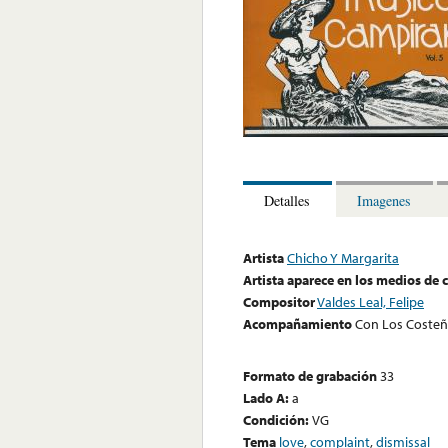
Detalles
Imagenes
Artista
Chicho Y Margarita
Artista aparece en los medios de
Compositor
Valdes Leal, Felipe
Acompañamiento
Con Los Coste
Formato de grabación
33
Lado A:
a
Condición:
VG
Tema
love
,
complaint
,
dismissal