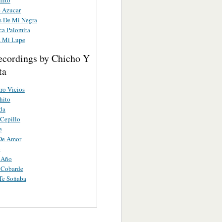
 Azucar
s De Mi Negra
ca Palomita
 Mi Lupe
ecordings by Chicho Y
ta
ro Vicios
hito
da
 Cepillo
e
 De Amor
o
 Año
 Cobarde
Te Soñaba