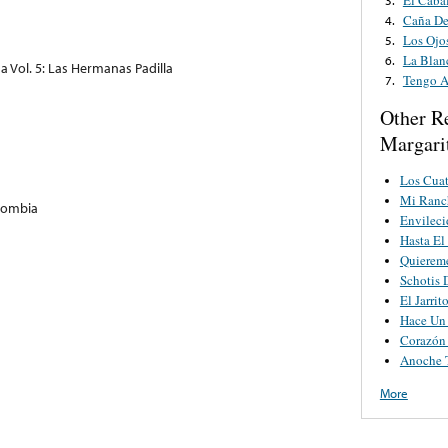
Caña De
4.
Los Ojo
5.
La Blan
6.
 Vol. 5: Las Hermanas Padilla
Tengo A
7.
Other R
Margari
Los Cuat
Mi Ranc
lombia
Envileci
Hasta El
Quierem
Schotis
El Jarrit
Hace Un
Corazón
Anoche 
More