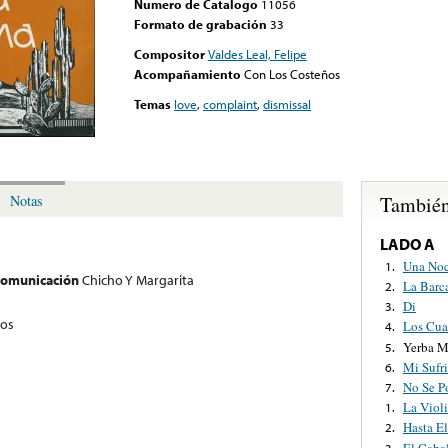
Numero de Catalogo
11056
Formato de grabación
33
Compositor
Valdes Leal, Felipe
Acompañamiento
Con Los Costeños
Temas
love
,
complaint
,
dismissal
También
Notas
LADO A
Una No
1.
 comunicación
Chicho Y Margarita
La Barc
2.
Di
3.
ños
Los Cua
4.
Yerba M
5.
Mi Sufr
6.
No Se P
7.
La Viol
1.
Hasta El
2.
El Cabal
3.