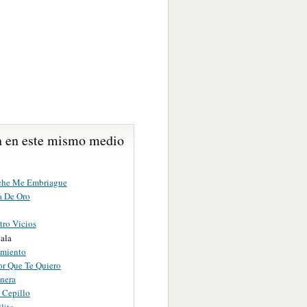
 en este mismo medio
che Me Embriague
a De Oro
tro Vicios
ala
imiento
or Que Te Quiero
inera
 Cepillo
lito