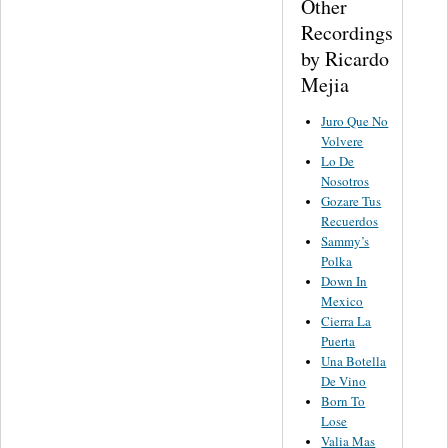
Other
Recordings
by Ricardo
Mejia
Juro Que No
Volvere
Lo De
Nosotros
Gozare Tus
Recuerdos
Sammy’s
Polka
Down In
Mexico
Cierra La
Puerta
Una Botella
De Vino
Born To
Lose
Valia Mas