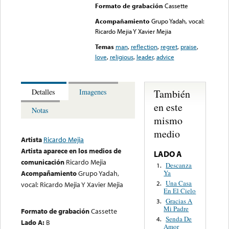
Formato de grabación
Cassette
Acompañamiento
Grupo Yadah, vocal:
Ricardo Mejia Y Xavier Mejia
Temas
man
,
reflection
,
regret
,
praise
,
love
,
religious
,
leader
,
advice
También
Detalles
Imagenes
en este
Notas
mismo
medio
Artista
Ricardo Mejia
Artista aparece en los medios de
LADO A
comunicación
Ricardo Mejia
Descanza
1.
Ya
Acompañamiento
Grupo Yadah,
Una Casa
2.
vocal: Ricardo Mejia Y Xavier Mejia
En El Cielo
Gracias A
3.
Mi Padre
Formato de grabación
Cassette
Senda De
4.
Lado A:
B
Amor