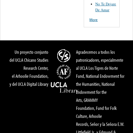
No Te Dejare
De Amar
More
Un proyecto conjunto
Agradecemos a todos los
del UCLA Chicano Studies
patronicadores, especialmente
Research Center,
al UCLA Los Tigres de Norte
el Arhoolie Foundation,
Fund, National Endowment for
y del UCLA Digital Library
the Humanities, National
Endowment for the
Arts, GRAMMY
Foundation, Fund for Folk
Culture, Arhoolie
Records, Señor y la Señora E.W.
Littlefield Jr., y Edmund &