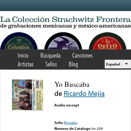
Skip to main content
Inicio
Búsqueda
Canciones
Artistas
Sellos
Blog
Español
Yo Buscaba
de
Ricardo Mejia
Audio excerpt
Error loading media: File
could not be played
Sello
Roysales
Numero de Catalogo
Im-209