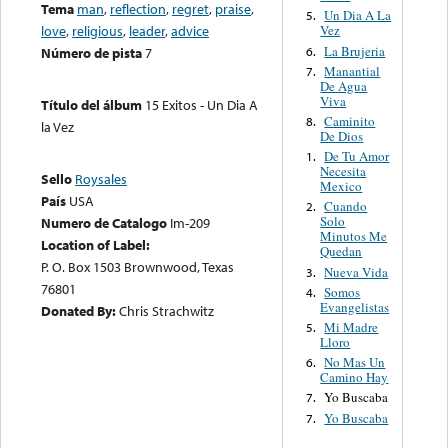
Tema
man
,
reflection
,
regret
,
praise
,
Un Dia A La
5.
love
,
religious
,
leader
,
advice
Vez
La Brujeria
6.
Número de pista
7
Manantial
7.
De Agua
Viva
Título del álbum
15 Exitos - Un Dia A
Caminito
8.
la Vez
De Dios
De Tu Amor
1.
Necesita
Sello
Roysales
Mexico
País
USA
Cuando
2.
Solo
Numero de Catalogo
Im-209
Minutos Me
Location of Label:
Quedan
P. O. Box 1503 Brownwood, Texas
Nueva Vida
3.
76801
Somos
4.
Evangelistas
Donated By:
Chris Strachwitz
Mi Madre
5.
Lloro
No Mas Un
6.
Camino Hay
Yo Buscaba
7.
Yo Buscaba
7.