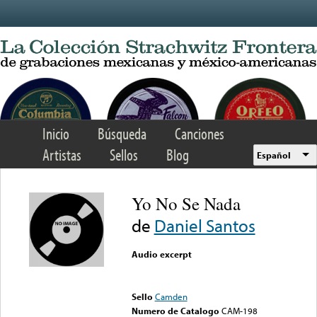
Skip to main content
Inicio
Búsqueda
Canciones
Artistas
Sellos
Blog
Español
Yo No Se Nada
de
Daniel Santos
Audio excerpt
Error loading media: File
could not be played
Sello
Camden
Numero de Catalogo
CAM-198