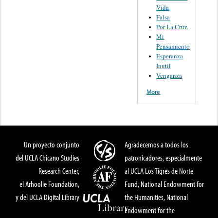
Vida
Falsa
Por La Cruz
Mi
Pensamiento
Esperanza
Inutil
Venganza
More
Un proyecto conjunto
Agradecemos a todos los
del UCLA Chicano Studies
patronicadores, especialmente
Research Center,
al UCLA Los Tigres de Norte
el Arhoolie Foundation,
Fund, National Endowment for
y del UCLA Digital Library
the Humanities, National
Endowment for the