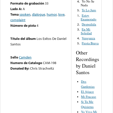
Yo No Se
4.
Formato de grabación
33
Nada
Lado A:
A
Te Lo Juro
5.
Tema
spoken
,
dialogue
,
humor
,
love
,
Estoy
1.
Enamorado
complaint
Despedida
2.
Número de pista
4
En Mi
3.
Soledad
Venganza
Título del álbum
Los Exitos De Daniel
4.
Fiesta Brava
5.
Santos
Other
Sello
Camden
Recordings
Numero de Catalogo
CAM-198
by Daniel
Donated By:
Chris Strachwitz
Santos
Dos
Gardenias
El Ajiaco
Mi Fracaso
Si Tu Me
Quisieras
Yo Vivo Mi