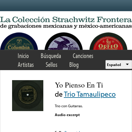
Skip to main content
Inicio
Búsqueda
Canciones
Artistas
Sellos
Blog
Español
Yo Pienso En Ti
de
Trio Tamaulipeco
Trio con Guitarras.
Audio excerpt
Error loading media: File
could not be played