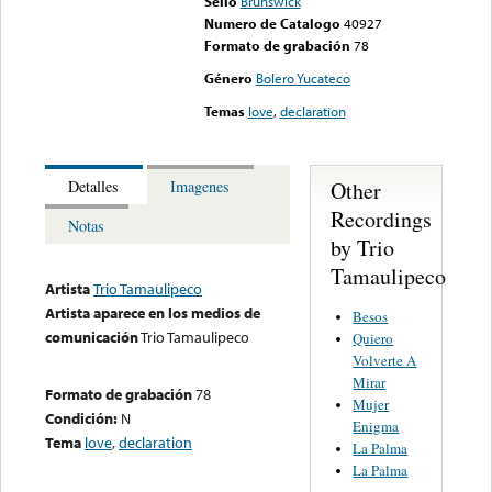
Sello
Brunswick
Numero de Catalogo
40927
Formato de grabación
78
Género
Bolero Yucateco
Temas
love
,
declaration
Other
Detalles
Imagenes
Recordings
Notas
by Trio
Tamaulipeco
Artista
Trio Tamaulipeco
Artista aparece en los medios de
Besos
comunicación
Trio Tamaulipeco
Quiero
Volverte A
Mirar
Formato de grabación
78
Mujer
Condición:
N
Enigma
Tema
love
,
declaration
La Palma
La Palma