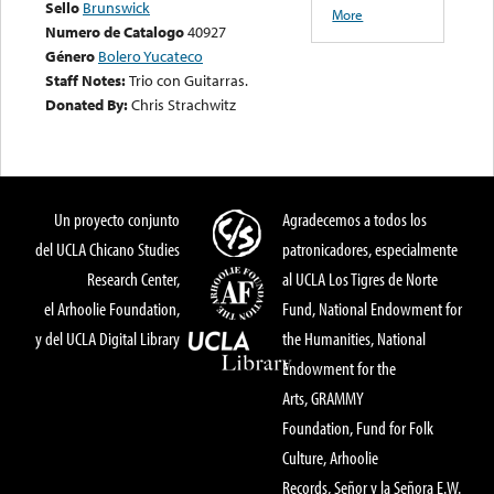
Sello
Brunswick
More
Numero de Catalogo
40927
Género
Bolero Yucateco
Staff Notes:
Trio con Guitarras.
Donated By:
Chris Strachwitz
Un proyecto conjunto
Agradecemos a todos los
del UCLA Chicano Studies
patronicadores, especialmente
Research Center,
al UCLA Los Tigres de Norte
el Arhoolie Foundation,
Fund, National Endowment for
y del UCLA Digital Library
the Humanities, National
Endowment for the
Arts, GRAMMY
Foundation, Fund for Folk
Culture, Arhoolie
Records, Señor y la Señora E.W.